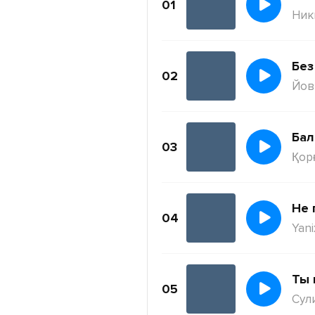
01
Ник
Без
02
Йов
Бал
03
Қор
Не 
04
Yani
Ты 
05
Сул