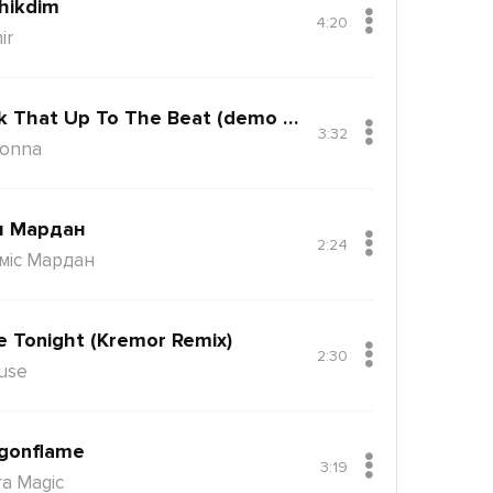
hikdim
4:20
ir
Back That Up To The Beat (demo Version)
3:32
onna
н Мардан
2:24
міс Мардан
e Tonight (Kremor Remix)
2:30
use
gonflame
3:19
ra Magic