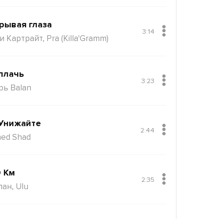
рывая глаза
3:14
 Картрайт, Pra (Killa'Gramm)
плачь
3:23
рь Balan
Унижайте
2:44
ed Shad
 Км
2:35
пан, Ulu