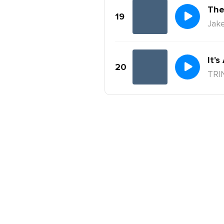
The
19
Jake
It's
20
TRI