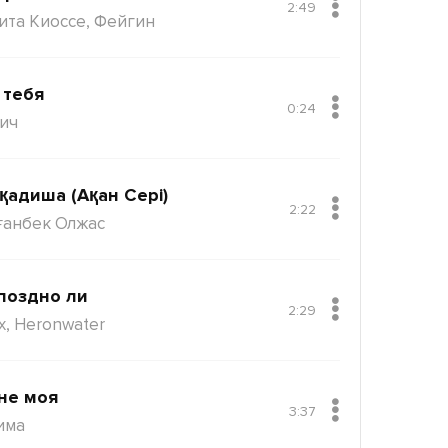
2:49
ита Киоссе, Фейгин
 тебя
0:24
ич
қадиша (Ақан Сері)
2:22
ғанбек Олжас
поздно ли
2:29
x, Heronwater
не моя
3:37
има