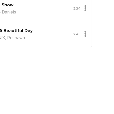
 Show
3:34
 Daniels
 A Beautiful Day
2:48
NIX, Rushawn