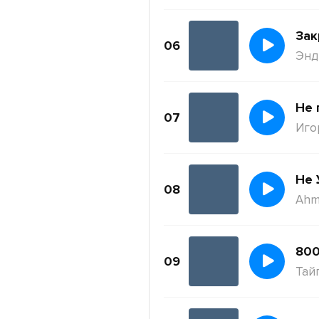
Зак
06
Энди
Не 
07
Иго
Не 
08
Ahm
800
09
Тай