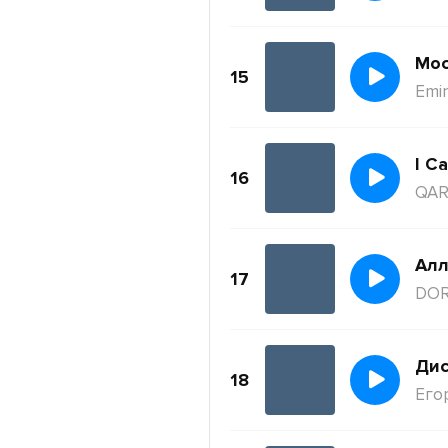
Moc
15
Emi
I Ca
16
QAR
Ал
17
DO
Дис
18
Его