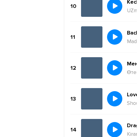
Kec
10
UZm
11
Mad
Ме
12
Өте
Lov
13
Sho
Dra
14
Kira