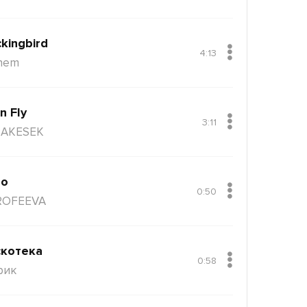
kingbird
4:13
nem
n Fly
3:11
AKESEK
ло
0:50
ROFEEVA
котека
0:58
рик