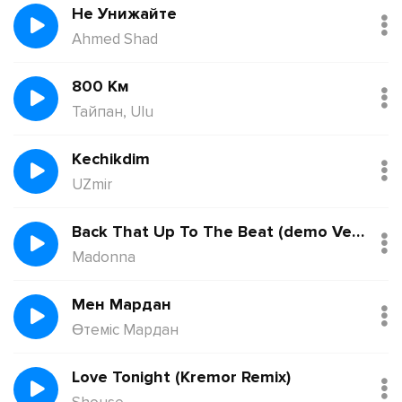
Не Унижайте
Ahmed Shad
800 Км
Тайпан, Ulu
Kechikdim
UZmir
Back That Up To The Beat (demo Version)
Madonna
Мен Мардан
Өтеміс Мардан
Love Tonight (Kremor Remix)