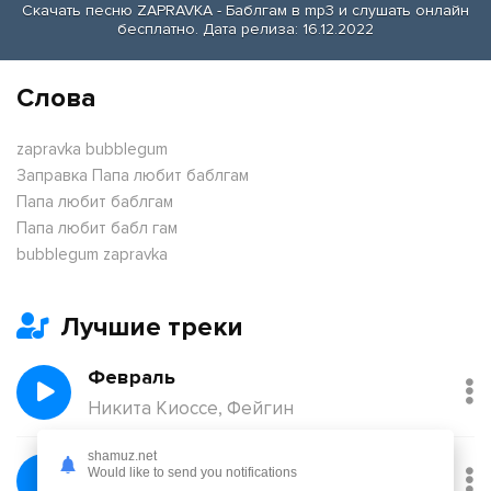
Скачать песню ZAPRAVKA - Баблгам в mp3 и слушать онлайн
бесплатно. Дата релиза: 16.12.2022
Слова
zapravka bubblegum
Заправка Папа любит баблгам
Папа любит баблгам
Папа любит бабл гам
bubblegum zapravka
Лучшие треки
Февраль
Никита Киоссе, Фейгин
shamuz.net
Без тебя
Would like to send you notifications