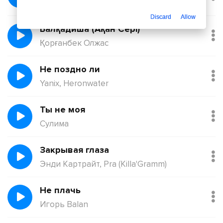
Йович
Discard
Allow
Балқадиша (Ақан Сері)
Қорғанбек Олжас
Не поздно ли
Yanix, Heronwater
Ты не моя
Сулима
Закрывая глаза
Энди Картрайт, Pra (Killa'Gramm)
Не плачь
Игорь Balan