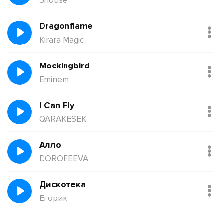
Shouse
Dragonflame
Kirara Magic
Mockingbird
Eminem
I Can Fly
QARAKESEK
Алло
DOROFEEVA
Дискотека
Егорик