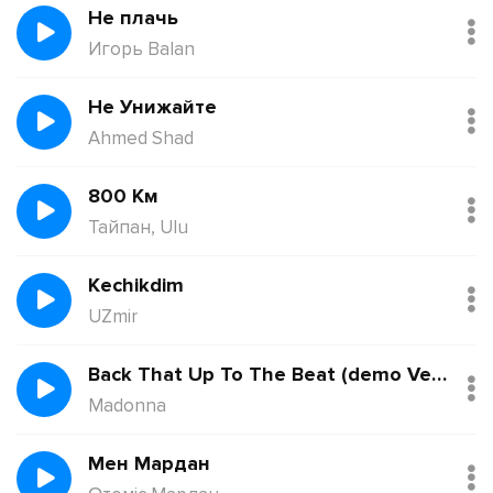
Не плачь
Игорь Balan
Не Унижайте
Ahmed Shad
800 Км
Тайпан, Ulu
Kechikdim
UZmir
Back That Up To The Beat (demo Version)
Madonna
Мен Мардан