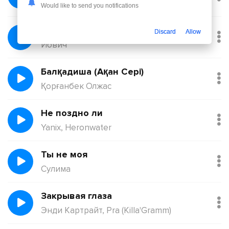
Никита Киоссе, Фейгин
Would like to send you notifications
Без тебя
Discard
Allow
Йович
Балқадиша (Ақан Сері)
Қорғанбек Олжас
Не поздно ли
Yanix, Heronwater
Ты не моя
Сулима
Закрывая глаза
Энди Картрайт, Pra (Killa'Gramm)