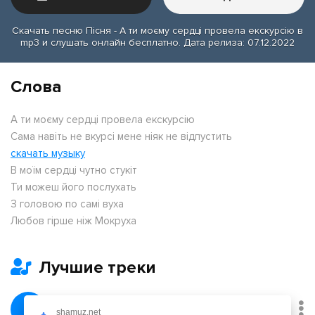
Скачать песню Пісня - А ти моєму сердці провела екскурсію в
mp3 и слушать онлайн бесплатно. Дата релиза: 07.12.2022
Слова
А ти моєму сердці провела екскурсію
Сама навіть не вкурсі мене ніяк не відпустить
скачать музыку
В моїм сердці чутно стукіт
Ти можеш його послухать
З головою по самі вуха
Любов гірше ніж Мокруха
Лучшие треки
Февраль
shamuz.net