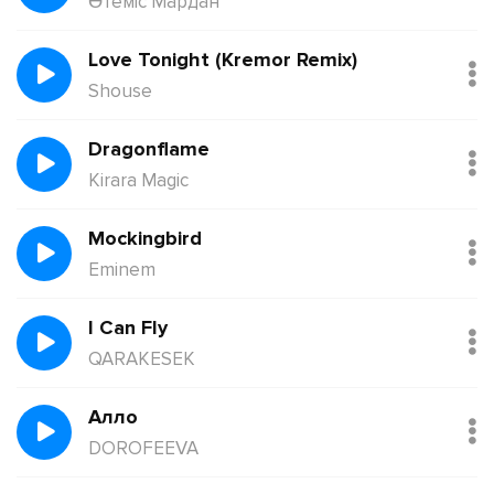
Өтеміс Мардан
Love Tonight (Kremor Remix)
Shouse
Dragonflame
Kirara Magic
Mockingbird
Eminem
I Can Fly
QARAKESEK
Алло
DOROFEEVA