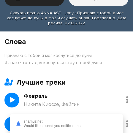
Скачать песню ANNA ASTI, Jony - Признаю с тобой я мог
коснуться до луны в mp3 и слушать онлайн бесплатно. Дата
релиза: 02.12.2022
Слова
Признаю с тобой я мог коснуться до луны
Я знаю что ты дал коснуться струн твоей души
Лучшие треки
Февраль
Никита Киоссе, Фейгин
Без тебя
shamuz.net
Would like to send you notifications
Йович