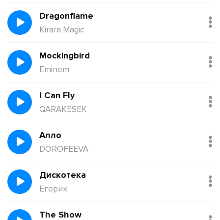
Dragonflame
Kirara Magic
Mockingbird
Eminem
I Can Fly
QARAKESEK
Алло
DOROFEEVA
Дискотека
Егорик
The Show