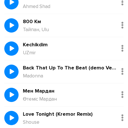
Ahmed Shad
800 Км
Тайпан, Ulu
Kechikdim
UZmir
Back That Up To The Beat (demo Version)
Madonna
Мен Мардан
Өтеміс Мардан
Love Tonight (Kremor Remix)
Shouse