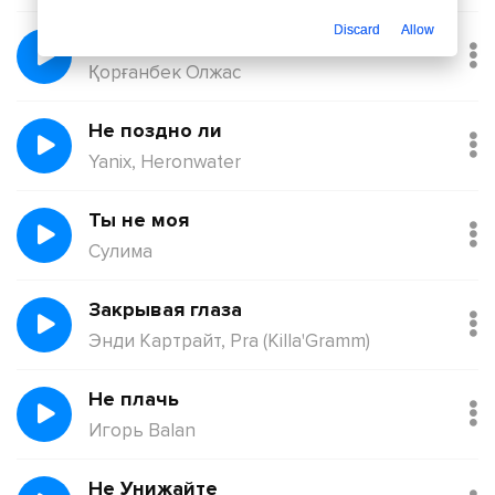
Discard
Allow
Балқадиша (Ақан Сері)
Қорғанбек Олжас
Не поздно ли
Yanix, Heronwater
Ты не моя
Сулима
Закрывая глаза
Энди Картрайт, Pra (Killa'Gramm)
Не плачь
Игорь Balan
Не Унижайте