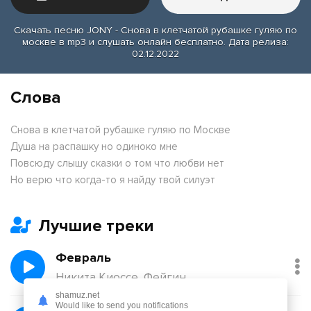
Скачать песню JONY - Снова в клетчатой рубашке гуляю по
москве в mp3 и слушать онлайн бесплатно. Дата релиза:
02.12.2022
Слова
Снова в клетчатой рубашке гуляю по Москве
Душа на распашку но одиноко мне
Повсюду слышу сказки о том что любви нет
Но верю что когда-то я найду твой силуэт
Лучшие треки
Февраль
Никита Киоссе, Фейгин
shamuz.net
Would like to send you notifications