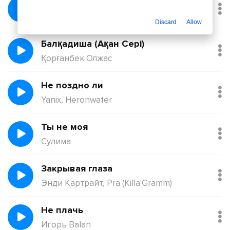
Без тебя
Йович
Discard
Allow
Балқадиша (Ақан Сері)
Қорғанбек Олжас
Не поздно ли
Yanix, Heronwater
Ты не моя
Сулима
Закрывая глаза
Энди Картрайт, Pra (Killa'Gramm)
Не плачь
Игорь Balan