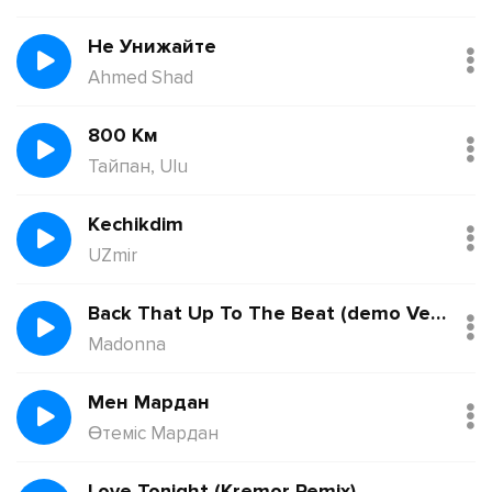
Не Унижайте
Ahmed Shad
800 Км
Тайпан, Ulu
Kechikdim
UZmir
Back That Up To The Beat (demo Version)
Madonna
Мен Мардан
Өтеміс Мардан
Love Tonight (Kremor Remix)