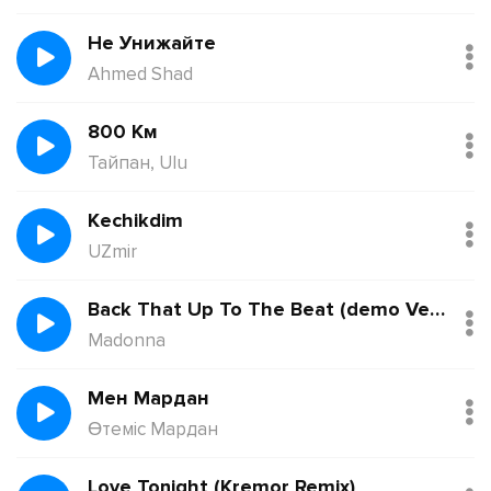
Не Унижайте
Ahmed Shad
800 Км
Тайпан, Ulu
Kechikdim
UZmir
Back That Up To The Beat (demo Version)
Madonna
Мен Мардан
Өтеміс Мардан
Love Tonight (Kremor Remix)