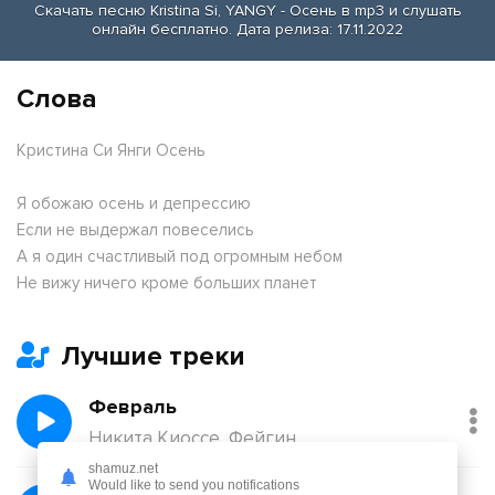
Скачать песню Kristina Si, YANGY - Осень в mp3 и слушать
онлайн бесплатно. Дата релиза: 17.11.2022
Слова
Кристина Си Янги Осень
Я обожаю осень и депрессию
Если не выдержал повеселись
А я один счастливый под огромным небом
Не вижу ничего кроме больших планет
Лучшие треки
Февраль
Никита Киоссе, Фейгин
shamuz.net
Would like to send you notifications