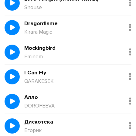
Shouse
Dragonflame
Kirara Magic
Mockingbird
Eminem
I Can Fly
QARAKESEK
Алло
DOROFEEVA
Дискотека
Егорик