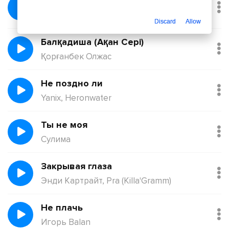
Без тебя
Йович
Discard
Allow
Балқадиша (Ақан Сері)
Қорғанбек Олжас
Не поздно ли
Yanix, Heronwater
Ты не моя
Сулима
Закрывая глаза
Энди Картрайт, Pra (Killa'Gramm)
Не плачь
Игорь Balan