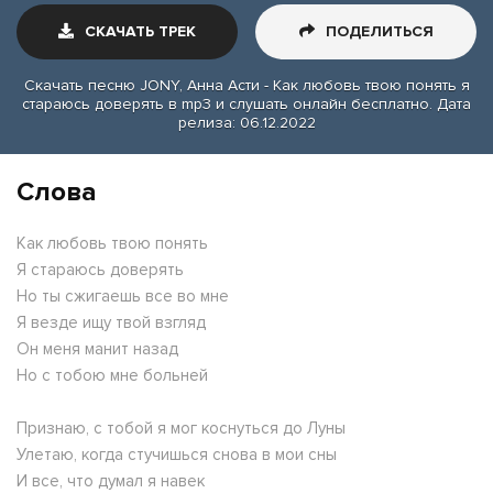
СКАЧАТЬ ТРЕК
ПОДЕЛИТЬСЯ
Скачать песню JONY, Анна Асти - Как любовь твою понять я
стараюсь доверять в mp3 и слушать онлайн бесплатно. Дата
релиза: 06.12.2022
Слова
Как любовь твою понять
Я стараюсь доверять
Но ты сжигаешь все во мне
Я везде ищу твой взгляд
Он меня манит назад
Но с тобою мне больней
Признаю, с тобой я мог коснуться до Луны
Улетаю, когда стучишься снова в мои сны
И все, что думал я навек