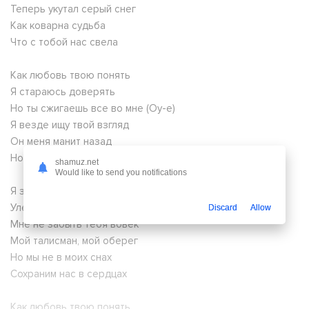
Теперь укутал серый снег
Как коварна судьба
Что с тобой нас свела
Как любовь твою понять
Я стараюсь доверять
Но ты сжигаешь все во мне (Оу-е)
Я везде ищу твой взгляд
Он меня манит назад
Но с тобою мне больней
shamuz.net
Would like to send you notifications
Я знаю, что ты дал коснуться струн твоей души
Улетаю, слыша голос твой, когда разделены
Discard
Allow
Мне не забыть тебя вовек
Мой талисман, мой оберег
Но мы не в моих снах
Сохраним нас в сердцах
Как любовь твою понять