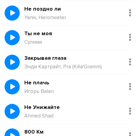
Я везде ищу твой взгляд
Не поздно ли
Он меня манит назад
Но с тобою мне больней
Yanix, Heronwater
Как любовь твою понять
Ты не моя
Я стараюсь доверять
Сулима
Но ты сжигаешь все во мне (Оу-е)
Я везде ищу твой взгляд
Закрывая глаза
Он меня манит назад
Энди Картрайт, Pra (Killa'Gramm)
Но с тобою мне больней
Не плачь
Игорь Balan
Не Унижайте
Ahmed Shad
800 Км