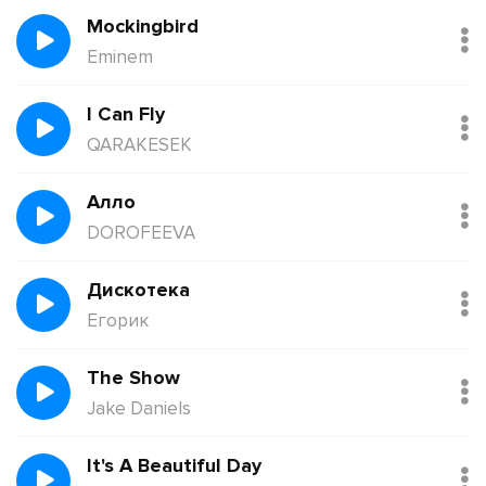
Mockingbird
Eminem
I Can Fly
QARAKESEK
Алло
DOROFEEVA
Дискотека
Егорик
The Show
Jake Daniels
It's A Beautiful Day