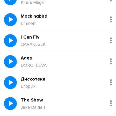
Kirara Magic
Mockingbird
Eminem
I Can Fly
QARAKESEK
Алло
DOROFEEVA
Дискотека
Егорик
The Show
Jake Daniels