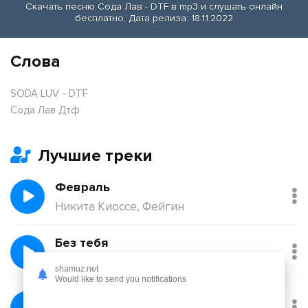
Скачать песню Сода Лав - DTF в mp3 и слушать онлайн
бесплатно. Дата релиза: 18.11.2022
Слова
SODA LUV - DTF
Сода Лав Дтф
Лучшие треки
Февраль
Никита Киоссе, Фейгин
Без тебя
Йович
shamuz.net
Would like to send you notifications
Балқадиша (Ақан Сері)