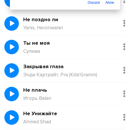
Discard
Allow
Қорғанбек Олжас
Не поздно ли
Yanix, Heronwater
Ты не моя
Сулима
Закрывая глаза
Энди Картрайт, Pra (Killa'Gramm)
Не плачь
Игорь Balan
Не Унижайте
Ahmed Shad