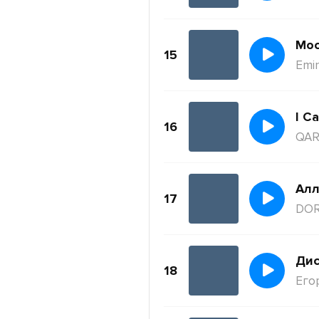
Moc
15
Emi
I Ca
16
QAR
Ал
17
DO
Дис
18
Его