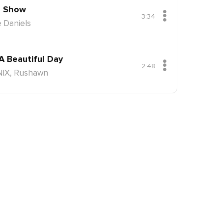
 Show
3:34
 Daniels
 A Beautiful Day
2:48
NIX, Rushawn