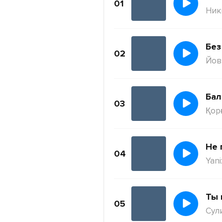
01
Ник
Без
02
Йов
Бал
03
Қор
Не 
04
Yani
Ты 
05
Сул