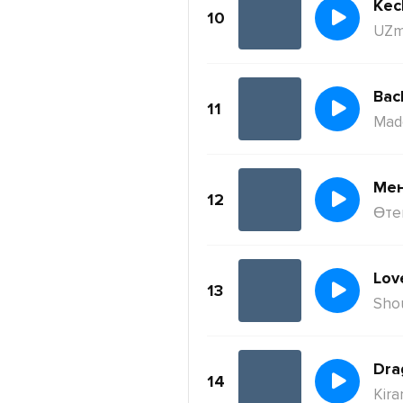
Kec
10
UZm
11
Mad
Ме
12
Өте
Lov
13
Sho
Dra
14
Kira