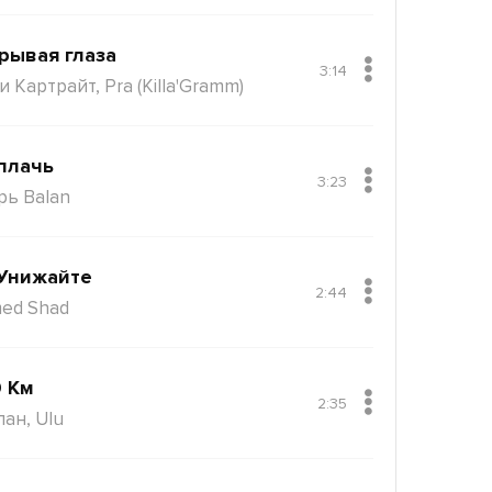
рывая глаза
3:14
 Картрайт, Pra (Killa'Gramm)
плачь
3:23
рь Balan
Унижайте
2:44
ed Shad
 Км
2:35
пан, Ulu