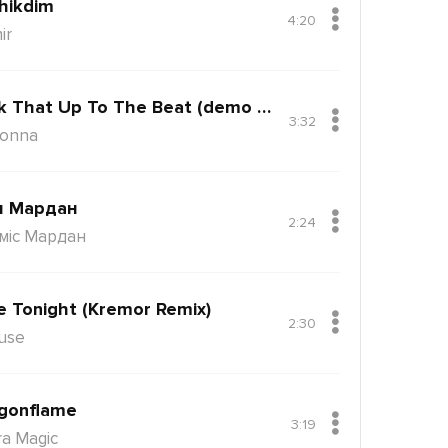
hikdim
4:20
ir
Back That Up To The Beat (demo Version)
3:32
onna
н Мардан
2:24
міс Мардан
e Tonight (Kremor Remix)
2:30
use
gonflame
3:19
ra Magic