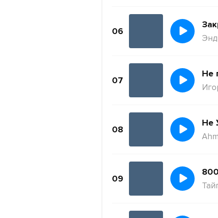
Зак
06
Энди
Не 
07
Иго
Не 
08
Ahm
800
09
Тай