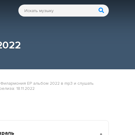
2022
 Филармония ЕP альбом 2022 в mp3 и слушать
елиза: 18.11.2022
враль