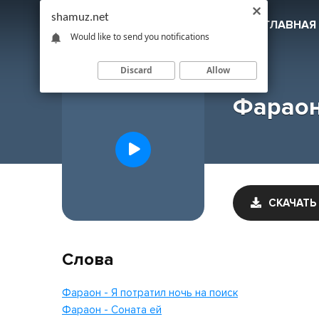
shamuz.net
SHAMUZ
.NET
ГЛАВНАЯ
Would like to send you notifications
Discard
Allow
Фараон
СКАЧАТЬ
Слова
Фараон - Я потратил ночь на поиск
Фараон - Соната ей