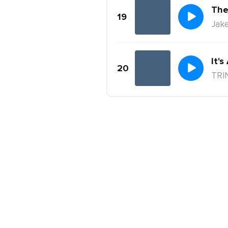
The
19
Jake
It's
20
TRI