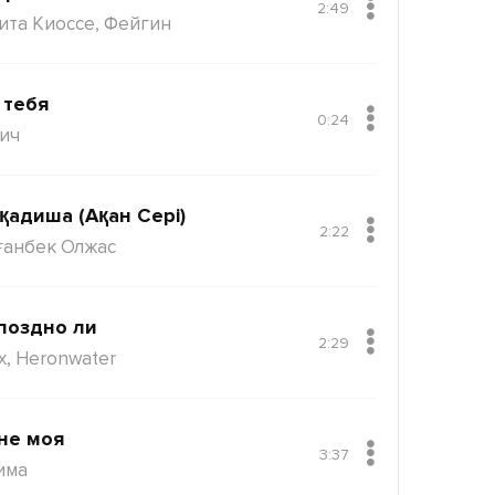
2:49
ита Киоссе, Фейгин
 тебя
0:24
ич
қадиша (Ақан Сері)
2:22
ғанбек Олжас
поздно ли
2:29
x, Heronwater
не моя
3:37
има