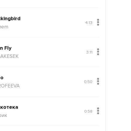
kingbird
4:13
nem
n Fly
3:11
AKESEK
ло
0:50
ROFEEVA
котека
0:58
рик