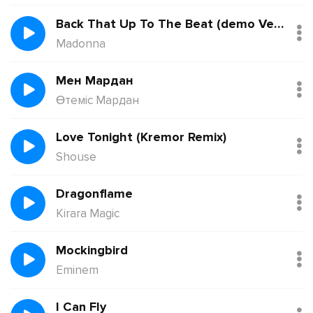
Back That Up To The Beat (demo Version)
Madonna
Мен Мардан
Өтеміс Мардан
Love Tonight (Kremor Remix)
Shouse
Dragonflame
Kirara Magic
Mockingbird
Eminem
I Can Fly