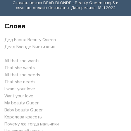
Скачать песню DEAD BLONDE - Beauty Queen в mp3 и
слушать онлайн бесплатно. Дата релиза: 18.11.2022
Слова
Дед Блонд Beauty Queen
Деад Блонде Бьюти квин
All that she wants
That she wants
All that she needs
That she needs
I want your love
Want your love
My beauty Queen
Baby beauty Queen
Королева красоты
Почему же тогда мальчики