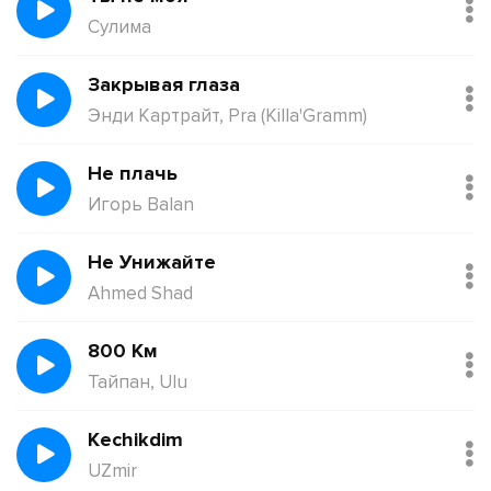
Сулима
Закрывая глаза
Энди Картрайт, Pra (Killa'Gramm)
Не плачь
Игорь Balan
Не Унижайте
Ahmed Shad
800 Км
Тайпан, Ulu
Kechikdim
UZmir