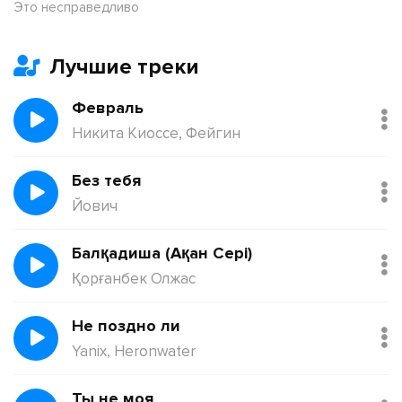
Это несправедливо
Лучшие треки
Февраль
Никита Киоссе, Фейгин
Без тебя
Йович
Балқадиша (Ақан Сері)
Қорғанбек Олжас
Не поздно ли
Yanix, Heronwater
Ты не моя