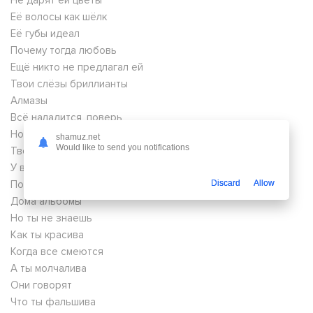
Не дарят ей цветы
Её волосы как шёлк
Её губы идеал
Почему тогда любовь
Ещё никто не предлагал ей
Твои слёзы бриллианты
Алмазы
Всё наладится, поверь
Но не сразу
shamuz.net
Would like to send you notifications
Твоё имя на устах
У всей школы
Пока ты листаешь
Discard
Allow
Дома альбомы
Но ты не знаешь
Как ты красива
Когда все смеются
А ты молчалива
Они говорят
Что ты фальшива