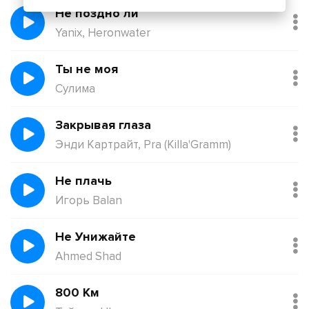
Не поздно ли
Yanix, Heronwater
Ты не моя
Сулима
Закрывая глаза
Энди Картрайт, Pra (Killa'Gramm)
Не плачь
Игорь Balan
Не Унижайте
Ahmed Shad
800 Км