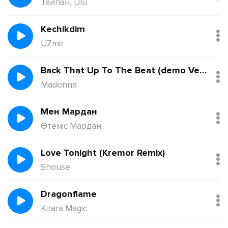
Тайпан, Ulu
Kechikdim
UZmir
Back That Up To The Beat (demo Version)
Madonna
Мен Мардан
Өтеміс Мардан
Love Tonight (Kremor Remix)
Shouse
Dragonflame
Kirara Magic