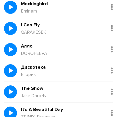
Mockingbird
Eminem
I Can Fly
QARAKESEK
Алло
DOROFEEVA
Дискотека
Егорик
The Show
Jake Daniels
It's A Beautiful Day
TRINIX, Rushawn