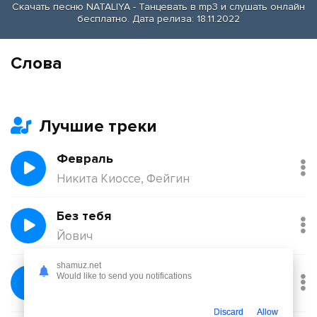
Скачать песню NATALIYA - Танцевать в mp3 и слушать онлайн
бесплатно. Дата релиза: 18.11.2022
Слова
Лучшие треки
Февраль
Никита Киоссе, Фейгин
Без тебя
Йович
shamuz.net
Балқадиша (Ақан Сері)
Would like to send you notifications
Қорғанбек Олжас
Discard
Allow