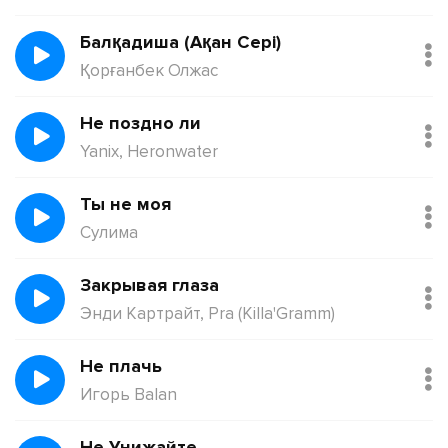
Балқадиша (Ақан Сері)
Қорғанбек Олжас
Не поздно ли
Yanix, Heronwater
Ты не моя
Сулима
Закрывая глаза
Энди Картрайт, Pra (Killa'Gramm)
Не плачь
Игорь Balan
Не Унижайте