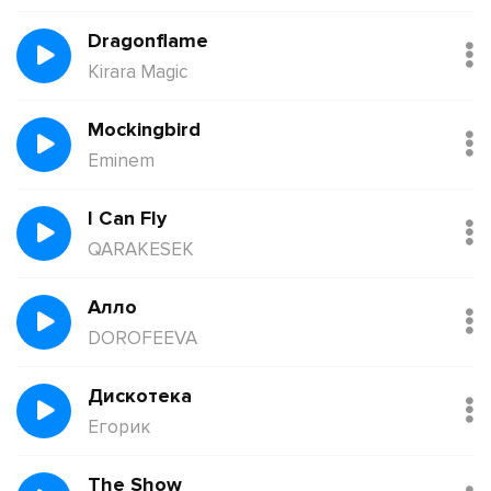
Dragonflame
Kirara Magic
Mockingbird
Eminem
I Can Fly
QARAKESEK
Алло
DOROFEEVA
Дискотека
Егорик
The Show