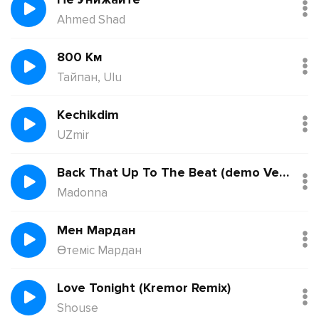
Ahmed Shad
800 Км
Тайпан, Ulu
Kechikdim
UZmir
Back That Up To The Beat (demo Version)
Madonna
Мен Мардан
Өтеміс Мардан
Love Tonight (Kremor Remix)
Shouse