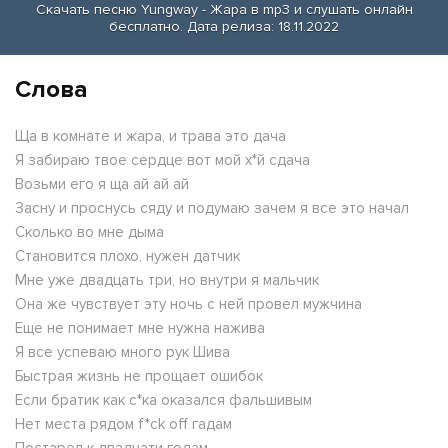
Скачать песню Yungway - Жара в mp3 и слушать онлайн
бесплатно. Дата релиза: 18.11.2022
Слова
Ща в комнате и жара, и трава это дача
Я забираю твое сердце вот мой х*й сдача
Возьми его я ща ай ай ай
Засну и проснусь сяду и подумаю зачем я все это начал
Сколько во мне дыма
Становится плохо, нужен датчик
Мне уже двадцать три, но внутри я мальчик
Она же чувствует эту ночь с ней провел мужчина
Еще не понимает мне нужна нажива
Я все успеваю много рук Шива
Быстрая жизнь не прощает ошибок
Если братик как с*ка оказался фальшивым
Нет места рядом f*ck off гадам