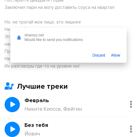
Постарел к двадцати годам
Заключил пари на могу доставить соуса на квартал
Ho, не трогай мое лицо, это лишнее
Не трогай мою д*рь она личная
shamuz.net
Это вообще не эстетично если я до сих не видел
Would like to send you notifications
наличные
Продлеваю на год еще этот флоу, у микро потоп
Discard
Allow
Не лезу в карман я говорю в лоб
Их разговоры где-то на уровне ног
Лучшие треки
Февраль
Никита Киоссе, Фейгин
Без тебя
Йович