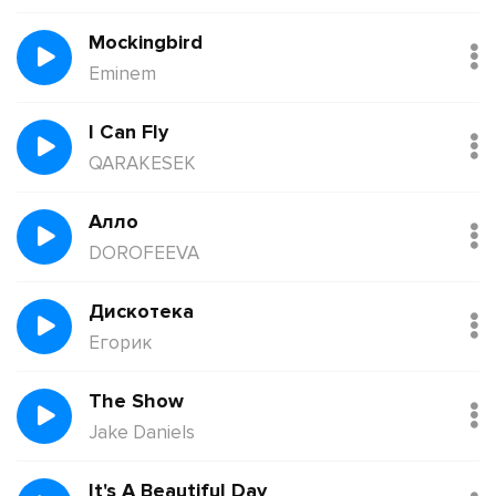
Mockingbird
Eminem
I Can Fly
QARAKESEK
Алло
DOROFEEVA
Дискотека
Егорик
The Show
Jake Daniels
It's A Beautiful Day