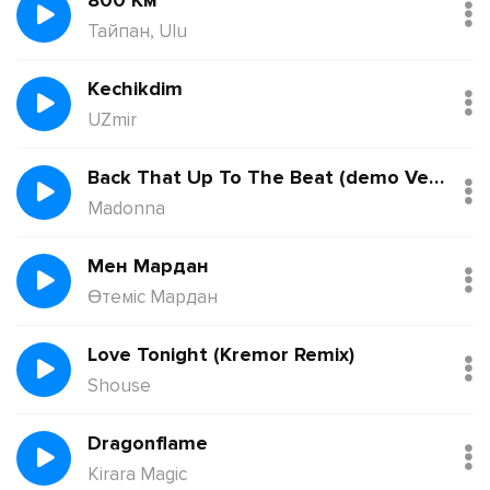
800 Км
Тайпан, Ulu
Kechikdim
UZmir
Back That Up To The Beat (demo Version)
Madonna
Мен Мардан
Өтеміс Мардан
Love Tonight (Kremor Remix)
Shouse
Dragonflame
Kirara Magic