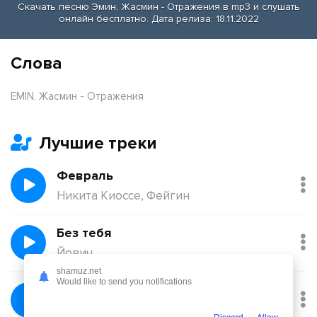
Скачать песню Эмин, Жасмин - Отражения в mp3 и слушать
онлайн бесплатно. Дата релиза: 18.11.2022
Слова
EMIN, Жасмин - Отражения
Лучшие треки
Февраль
Никита Киоссе, Фейгин
Без тебя
Йович
shamuz.net
Would like to send you notifications
Балқадиша (Ақан Сері)
Қорғанбек Олжас