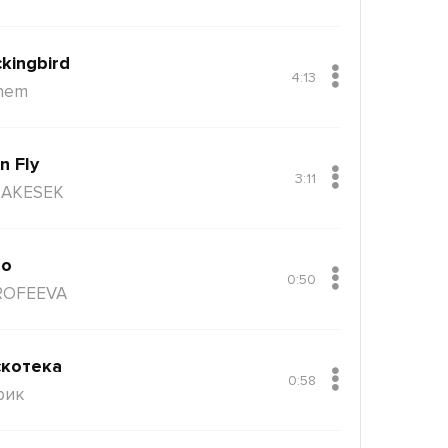
kingbird
4:13
nem
n Fly
3:11
AKESEK
ло
0:50
ROFEEVA
котека
0:58
рик