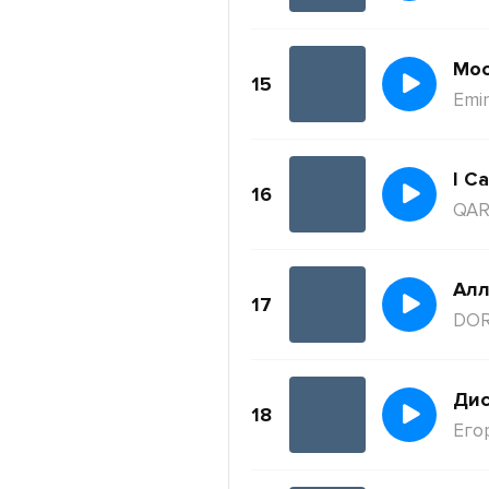
Moc
15
Emi
I Ca
16
QAR
Ал
17
DO
Дис
18
Его