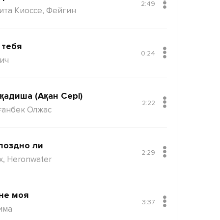
2:49
ита Киоссе, Фейгин
 тебя
0:24
ич
қадиша (Ақан Сері)
2:22
ғанбек Олжас
поздно ли
2:29
x, Heronwater
не моя
3:37
има