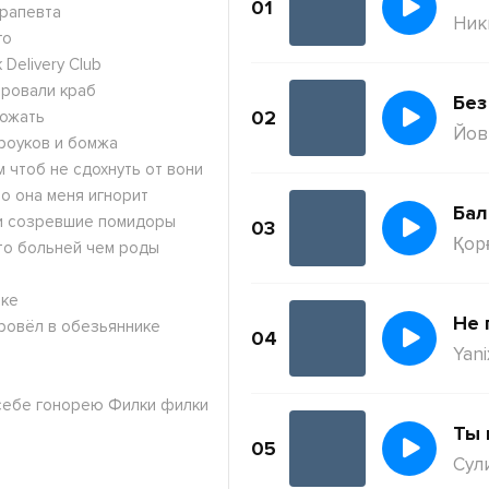
01
ерапевта
Ник
го
 Delivery Club
ировали краб
Без
02
рожать
Йов
броуков и бомжа
м чтоб не сдохнуть от вони
то она меня игнорит
Бал
ки созревшие помидоры
03
Қор
это больней чем роды
ике
Не 
провёл в обезьяннике
04
Yani
 себе гонорею Филки филки
Ты 
05
Сул