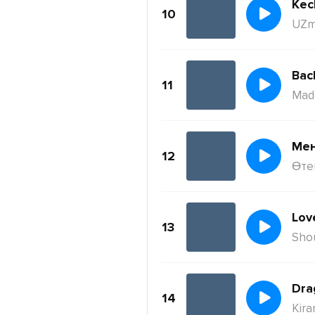
Kec
10
UZm
11
Mad
Ме
12
Өте
Lov
13
Sho
Dra
14
Kira