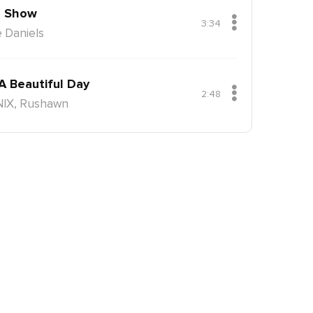
 Show
3:34
 Daniels
 A Beautiful Day
2:48
NIX, Rushawn