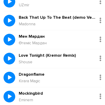
UZmir
Back That Up To The Beat (demo Version)
Madonna
Мен Мардан
Өтеміс Мардан
Love Tonight (Kremor Remix)
Shouse
Dragonflame
Kirara Magic
Mockingbird
Eminem