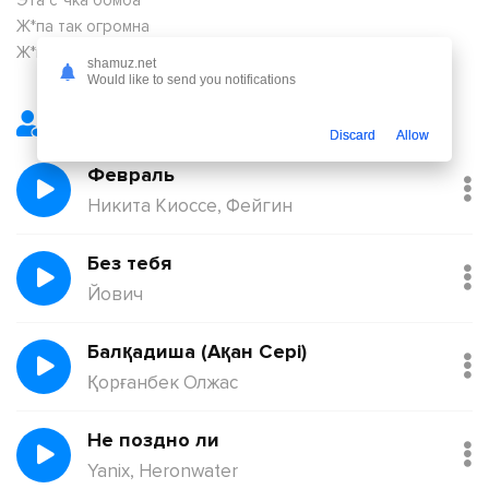
Эта с*чка бомба
Ж*па так огромна
Ж*па мегатонна
shamuz.net
Would like to send you notifications
Лучшие треки
Discard
Allow
Февраль
Никита Киоссе, Фейгин
Без тебя
Йович
Балқадиша (Ақан Сері)
Қорғанбек Олжас
Не поздно ли
Yanix, Heronwater