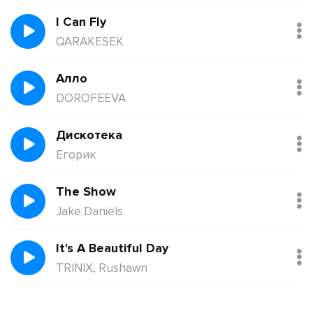
I Can Fly
QARAKESEK
Алло
DOROFEEVA
Дискотека
Егорик
The Show
Jake Daniels
It's A Beautiful Day
TRINIX, Rushawn