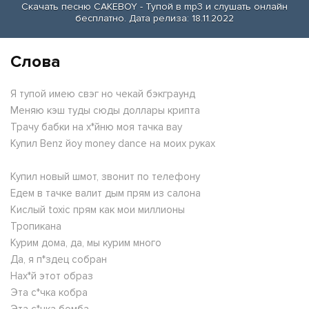
Скачать песню CAKEBOY - Тупой в mp3 и слушать онлайн
бесплатно. Дата релиза: 18.11.2022
Слова
Я тупой имею свэг но чекай бэкграунд
Меняю кэш туды сюды доллары крипта
Трачу бабки на х*йню моя тачка вау
Купил Benz йоу money dance на моих руках
Купил новый шмот, звонит по телефону
Едем в тачке валит дым прям из салона
Кислый toxic прям как мои миллионы
Тропикана
Курим дома, да, мы курим много
Да, я п*здец собран
Нах*й этот образ
Эта с*чка кобра