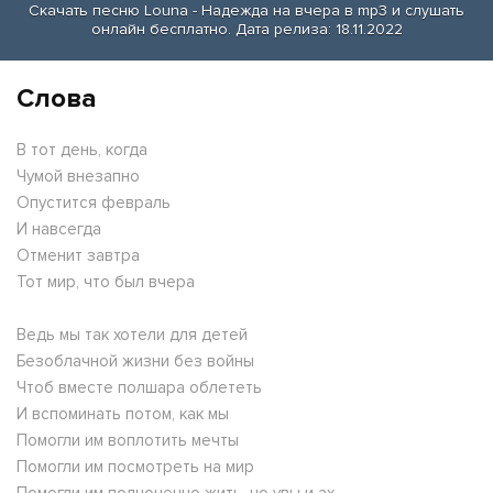
Скачать песню Louna - Надежда на вчера в mp3 и слушать
онлайн бесплатно. Дата релиза: 18.11.2022
Слова
В тот день, когда
Чумой внезапно
Опустится февраль
И навсегда
Отменит завтра
Тот мир, что был вчера
Ведь мы так хотели для детей
Безоблачной жизни без войны
Чтоб вместе полшара облететь
И вспоминать потом, как мы
Помогли им воплотить мечты
Помогли им посмотреть на мир