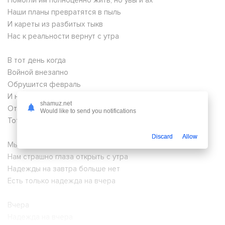
Помогли им полноценно жить, но увы и ах
Наши планы превратятся в пыль
И кареты из разбитых тыкв
Нас к реальности вернут с утра
В тот день когда
Войной внезапно
Обрушится февраль
И навсегда
shamuz.net
Отменит завтра
Would like to send you notifications
Тот мир что был вчера
Discard
Allow
Мы словно застряли в феврале
Нам страшно глаза открыть с утра
Надежды на завтра больше нет
Есть только надежда на вчера
Вчера
Надежда на вчера