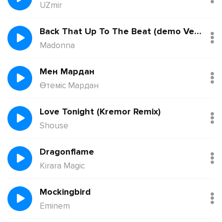
UZmir
Back That Up To The Beat (demo Version)
Madonna
Мен Мардан
Өтеміс Мардан
Love Tonight (Kremor Remix)
Shouse
Dragonflame
Kirara Magic
Mockingbird
Eminem