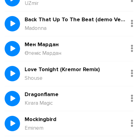
UZmir
Back That Up To The Beat (demo Version)
Madonna
Мен Мардан
Өтеміс Мардан
Love Tonight (Kremor Remix)
Shouse
Dragonflame
Kirara Magic
Mockingbird
Eminem