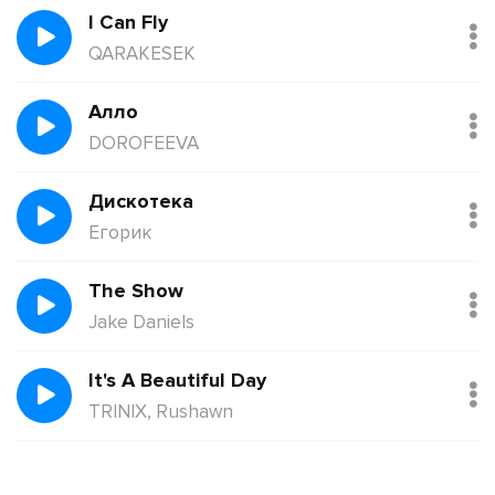
I Can Fly
QARAKESEK
Алло
DOROFEEVA
Дискотека
Егорик
The Show
Jake Daniels
It's A Beautiful Day
TRINIX, Rushawn