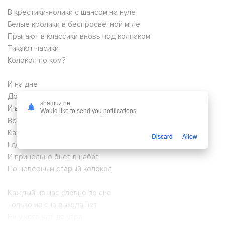
В крестики-нолики с шансом на нуле
Белые кролики в беспросветной мгле
Прыгают в классики вновь под колпаком
Тикают часики
Колокол по ком?
И на дне
Дольше века длится тень
shamuz.net
И в кромешной темноте
Would like to send you notifications
Все сильнее тянет холодом
Каждый день
Discard
Allow
Где рассветом стал закат
И прицельно бьет в набат
По неверным старый колокол
Каждый из нас словно во сне
Только из сна выхода нет
Ни у кого нет до утра