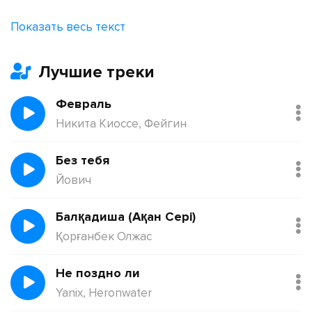
Ни одного шанса выиграть
Показать весь текст
В крестики-нолики с шансом на нуле
Белые кролики в беспросветной мгле
Лучшие треки
Прыгают в классики вновь под колпаком
Тикают часики
Февраль
Колокол по ком?
Никита Киоссе, Фейгин
Без тебя
Йович
Балқадиша (Ақан Сері)
Қорғанбек Олжас
Не поздно ли
Yanix, Heronwater