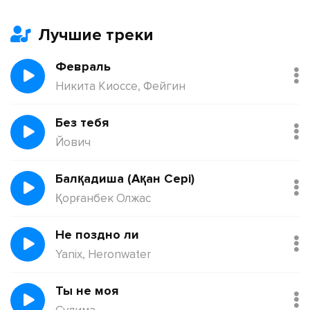
Лучшие треки
Февраль
Никита Киоссе, Фейгин
Без тебя
Йович
Балқадиша (Ақан Сері)
Қорғанбек Олжас
Не поздно ли
Yanix, Heronwater
Ты не моя