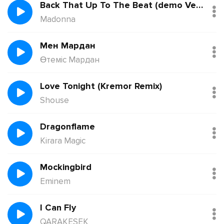
Back That Up To The Beat (demo Version)
Madonna
Мен Мардан
Өтеміс Мардан
Love Tonight (Kremor Remix)
Shouse
Dragonflame
Kirara Magic
Mockingbird
Eminem
I Can Fly
QARAKESEK