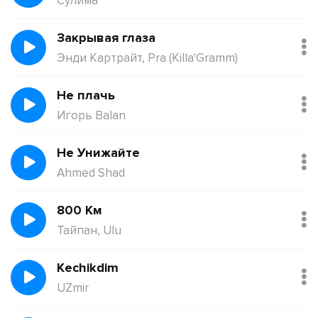
Сулима
Закрывая глаза
Энди Картрайт, Pra (Killa'Gramm)
Не плачь
Игорь Balan
Не Унижайте
Ahmed Shad
800 Км
Тайпан, Ulu
Kechikdim
UZmir