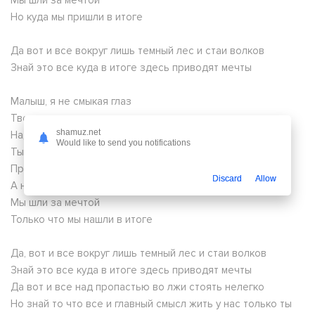
Мы шли за мечтой
Но куда мы пришли в итоге
Да вот и все вокруг лишь темный лес и стаи волков
Знай это все куда в итоге здесь приводят мечты
Малыш, я не смыкая глаз
Твои сны стерегла
shamuz.net
Над каждым вдохом по ночам
Would like to send you notifications
Ты спишь, но монстр в темноте
Приказ дал есть детей
Discard
Allow
А нам оглохнуть и молчать
Мы шли за мечтой
Только что мы нашли в итоге
Да, вот и все вокруг лишь темный лес и стаи волков
Знай это все куда в итоге здесь приводят мечты
Да вот и все над пропастью во лжи стоять нелегко
Но знай то что все и главный смысл жить у нас только ты