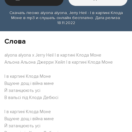
Скачать песню alyona alyona, Jerry Heil - І в картині Клода
Моне в mp3 и слушать онлайн бесплатно. Дата релиза:
18.11.2022
Слова
alyona alyona x Jerry Heil І в картині Клода Моне
Альона Альона Джерри Хейл І в картині Клода Моне
І в картині Клода Моне
Вщухне дощ і війна мине
Й затанцюють усі
В вальсі під Клода Дебюсі
І в картині Клода Моне
Вщухне дощ і війна мине
Й затанцюють усі