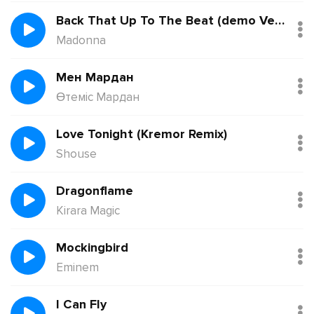
Back That Up To The Beat (demo Version)
Madonna
Мен Мардан
Өтеміс Мардан
Love Tonight (Kremor Remix)
Shouse
Dragonflame
Kirara Magic
Mockingbird
Eminem
I Can Fly