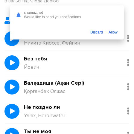
В вальсі під Клода Дебюсі
shamuz.net
Would like to send you notifications
Лучшие треки
Discard
Allow
Февраль
Никита Киоссе, Фейгин
Без тебя
Йович
Балқадиша (Ақан Сері)
Қорғанбек Олжас
Не поздно ли
Yanix, Heronwater
Ты не моя