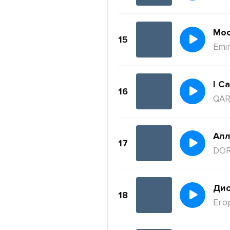
Moc
15
Emi
I Ca
16
QAR
Ал
17
DO
Дис
18
Его