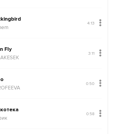
kingbird
4:13
nem
n Fly
3:11
AKESEK
ло
0:50
ROFEEVA
котека
0:58
рик