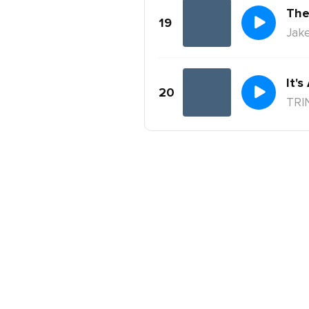
The
19
Jake
It's
20
TRI