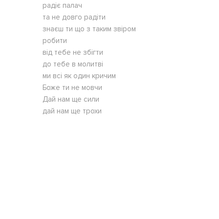
радiє палач
та не довго радiти
знаєш ти що з таким звiром
робити
вiд тебе не збiгти
до тебе в молитвi
ми всi як один кричим
Боже ти не мовчи
Дай нам ще сили
дай нам ще трохи