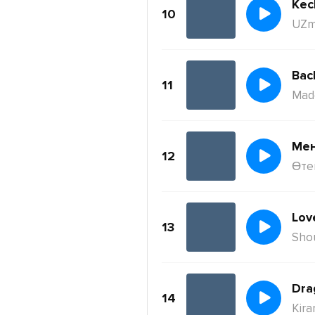
Kec
10
UZm
11
Mad
Ме
12
Өте
Lov
13
Sho
Dra
14
Kira