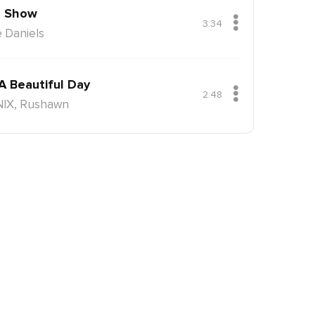
 Show
3:34
 Daniels
 A Beautiful Day
2:48
NIX, Rushawn