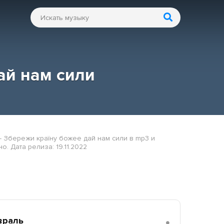
ай нам сили
- Збережи країну божее дай нам сили в mp3 и
. Дата релиза: 19.11.2022
враль