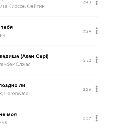
2:49
ита Киоссе, Фейгин
 тебя
0:24
ич
қадиша (Ақан Сері)
2:22
ғанбек Олжас
поздно ли
2:29
x, Heronwater
не моя
3:37
има