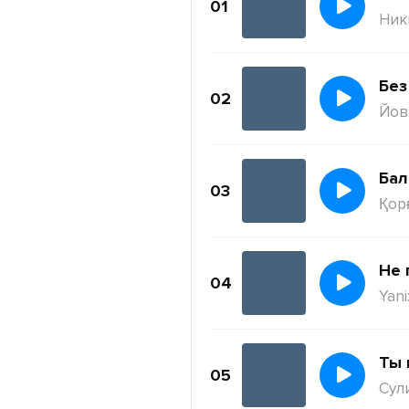
01
Ник
Без
02
Йов
Бал
03
Қор
Не 
04
Yani
Ты 
05
Сул