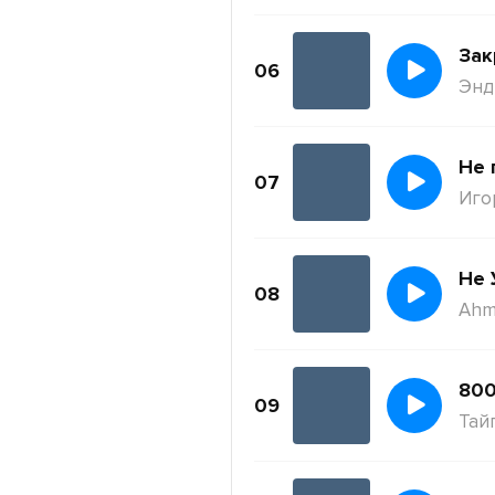
Зак
06
Энди
Не 
07
Иго
Не 
08
Ahm
800
09
Тай