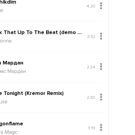
hikdim
4:20
ir
Back That Up To The Beat (demo Version)
3:32
onna
н Мардан
2:24
міс Мардан
e Tonight (Kremor Remix)
2:30
use
gonflame
3:19
ra Magic