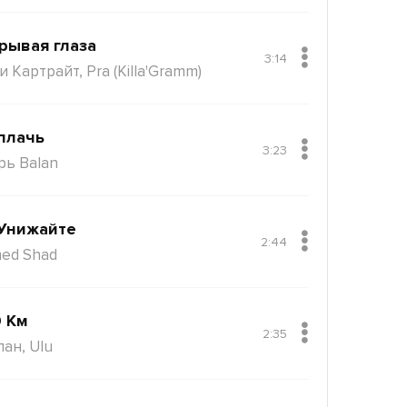
рывая глаза
3:14
 Картрайт, Pra (Killa'Gramm)
плачь
3:23
рь Balan
Унижайте
2:44
ed Shad
 Км
2:35
пан, Ulu