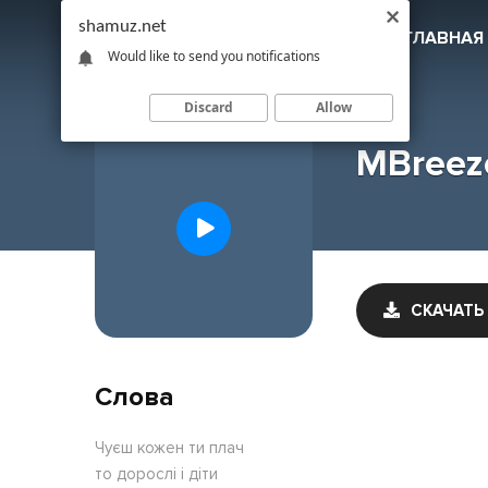
shamuz.net
SHAMUZ
.NET
ГЛАВНАЯ
Would like to send you notifications
Discard
Allow
MBreez
СКАЧАТЬ
Слова
Чуєш кожен ти плач
то дорослi i дiти