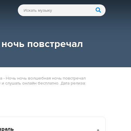
 ночь повстречал
ga - Ночь ночь волшебная ночь повстречал
 и слушать онлайн бесплатно. Дата релиза:
враль