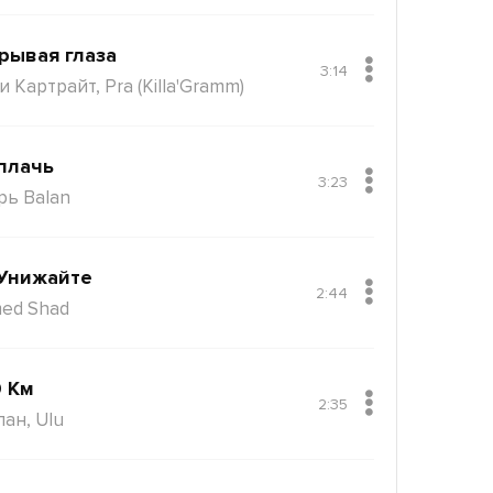
рывая глаза
3:14
 Картрайт, Pra (Killa'Gramm)
плачь
3:23
рь Balan
Унижайте
2:44
ed Shad
 Км
2:35
пан, Ulu