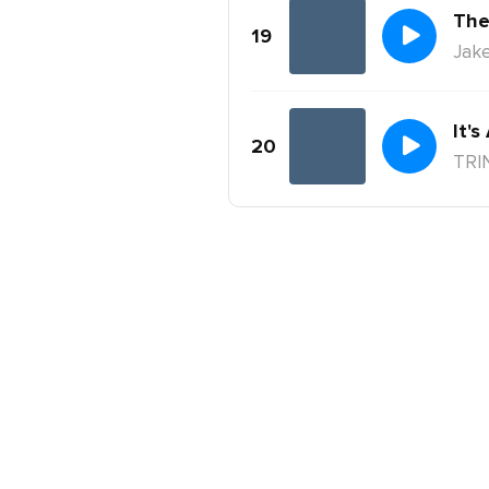
The
19
Jake
It's
20
TRI