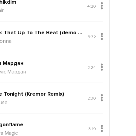
hikdim
4:20
ir
Back That Up To The Beat (demo Version)
3:32
onna
н Мардан
2:24
міс Мардан
e Tonight (Kremor Remix)
2:30
use
gonflame
3:19
ra Magic