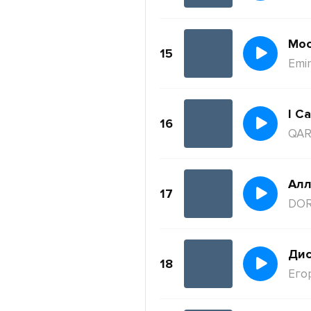
Moc
15
Emi
I Ca
16
QAR
Ал
17
DO
Дис
18
Его