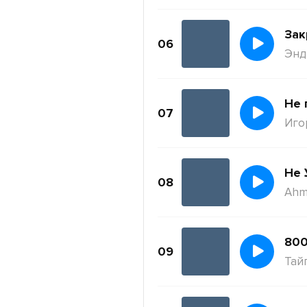
Зак
06
Энди
Не 
07
Иго
Не 
08
Ahm
800
09
Тай