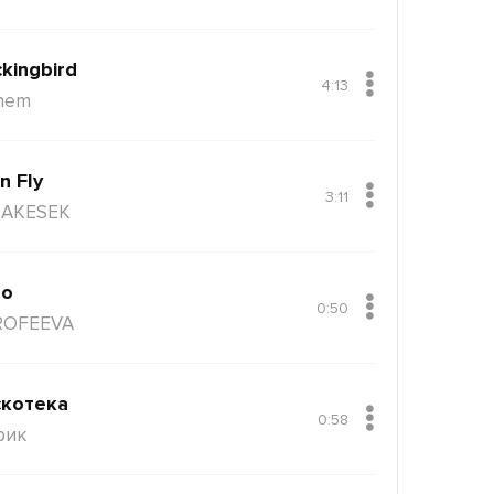
kingbird
4:13
nem
n Fly
3:11
AKESEK
ло
0:50
ROFEEVA
котека
0:58
рик