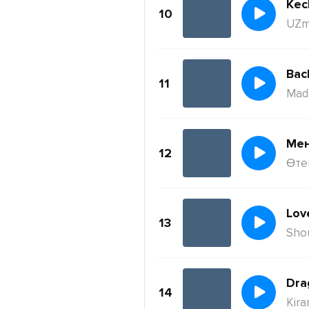
Kec
10
UZm
11
Mad
Ме
12
Өте
Lov
13
Sho
Dra
14
Kira