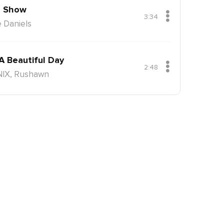
 Show
3:34
 Daniels
 A Beautiful Day
2:48
NIX, Rushawn