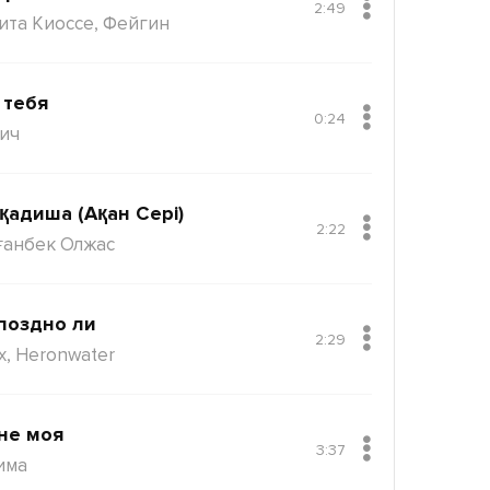
2:49
ита Киоссе, Фейгин
 тебя
0:24
ич
қадиша (Ақан Сері)
2:22
ғанбек Олжас
поздно ли
2:29
x, Heronwater
не моя
3:37
има