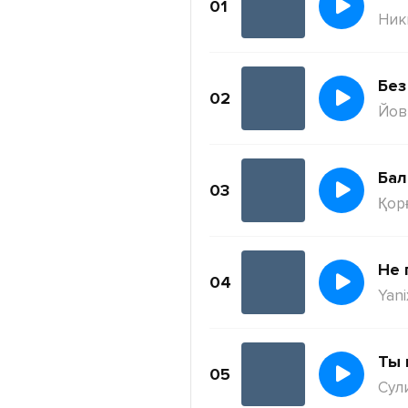
01
Ник
Без
02
Йов
Бал
03
Қор
Не 
04
Yani
Ты 
05
Сул