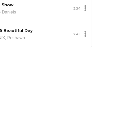
 Show
3:34
 Daniels
 A Beautiful Day
2:48
NIX, Rushawn