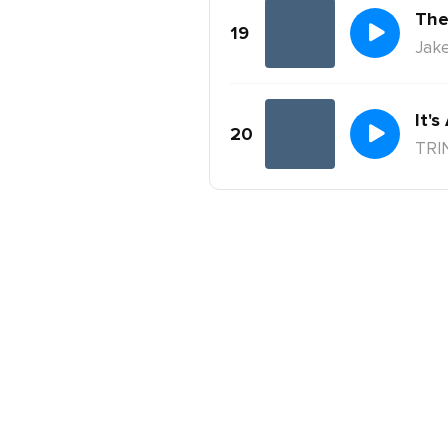
The
19
Jake
It's
20
TRI