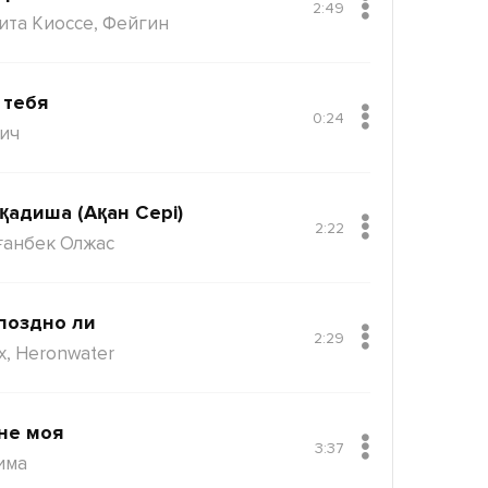
2:49
ита Киоссе, Фейгин
 тебя
0:24
ич
қадиша (Ақан Сері)
2:22
ғанбек Олжас
поздно ли
2:29
x, Heronwater
не моя
3:37
има