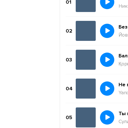
01
Ник
Без
02
Йов
Бал
03
Қор
Не 
04
Yani
Ты 
05
Сул