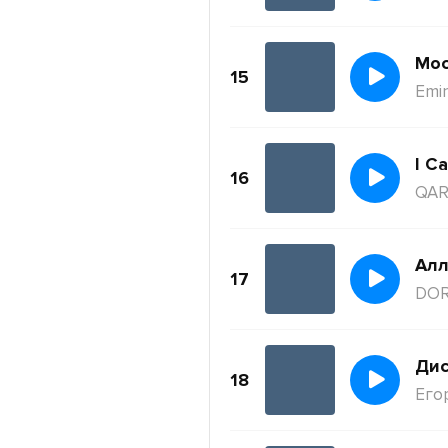
Moc
15
Emi
I Ca
16
QAR
Ал
17
DO
Дис
18
Его