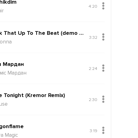
hikdim
4:20
ir
Back That Up To The Beat (demo Version)
3:32
onna
н Мардан
2:24
міс Мардан
e Tonight (Kremor Remix)
2:30
use
gonflame
3:19
ra Magic