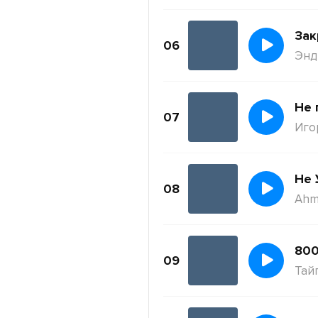
Зак
06
Энди
Не 
07
Иго
Не 
08
Ahm
800
09
Тай