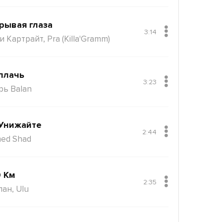
рывая глаза
3:14
 Картрайт, Pra (Killa'Gramm)
плачь
3:23
рь Balan
Унижайте
2:44
ed Shad
 Км
2:35
пан, Ulu