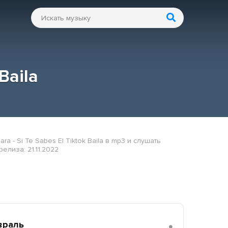
 Baila
ra - Si Te Sabes El Tiktok Baila в mp3 и слушать
елиза: 21.11.2022
враль