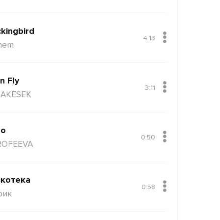
kingbird
4:13
nem
n Fly
3:11
AKESEK
ло
0:50
ROFEEVA
котека
0:58
рик