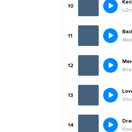
Kec
10
UZm
11
Mad
Ме
12
Өте
Lov
13
Sho
Dra
14
Kira