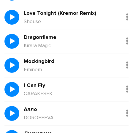
Love Tonight (Kremor Remix)
Shouse
Dragonflame
Kirara Magic
Mockingbird
Eminem
I Can Fly
QARAKESEK
Алло
DOROFEEVA