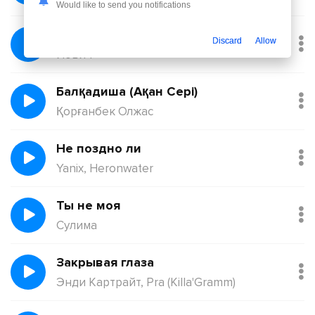
Would like to send you notifications
Без тебя
Discard
Allow
Йович
Балқадиша (Ақан Сері)
Қорғанбек Олжас
Не поздно ли
Yanix, Heronwater
Ты не моя
Сулима
Закрывая глаза
Энди Картрайт, Pra (Killa'Gramm)