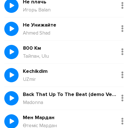
Не плачь
Игорь Balan
Не Унижайте
Ahmed Shad
800 Км
Тайпан, Ulu
Kechikdim
UZmir
Back That Up To The Beat (demo Version)
Madonna
Мен Мардан
Өтеміс Мардан