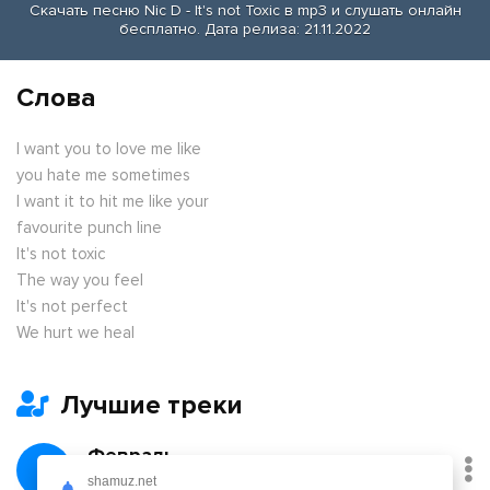
Скачать песню Nic D - It's not Toxic в mp3 и слушать онлайн
бесплатно. Дата релиза: 21.11.2022
Слова
I want you to love me like
you hate me sometimes
I want it to hit me like your
favourite punch line
It's not toxic
The way you feel
It's not perfect
We hurt we heal
Лучшие треки
Февраль
shamuz.net
Никита Киоссе, Фейгин