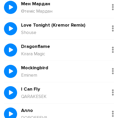
Мен Мардан
Өтеміс Мардан
Love Tonight (Kremor Remix)
Shouse
Dragonflame
Kirara Magic
Mockingbird
Eminem
I Can Fly
QARAKESEK
Алло
DOROFEEVA