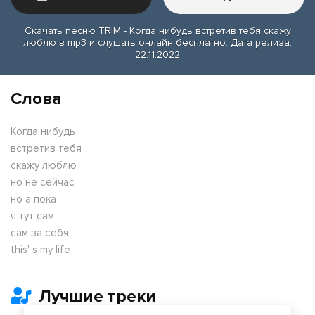
Скачать песню TRIM - Когда нибудь встретив тебя скажу
люблю в mp3 и слушать онлайн бесплатно. Дата релиза:
22.11.2022
Слова
Когда нибудь
встретив тебя
скажу люблю
но не сейчас
но а пока
я тут сам
сам за себя
this' s my life
Лучшие треки