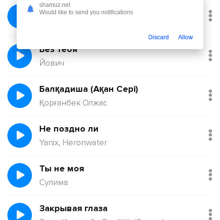
shamuz.net
Февраль
Would like to send you notifications
Никита Киоссе, Фейгин
Discard
Allow
Без тебя
Йович
Балқадиша (Ақан Сері)
Қорғанбек Олжас
Не поздно ли
Yanix, Heronwater
Ты не моя
Сулима
Закрывая глаза