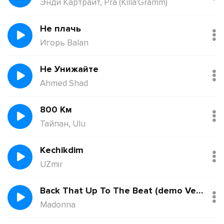
Энди Картрайт, Pra (Killa'Gramm)
Не плачь
Игорь Balan
Не Унижайте
Ahmed Shad
800 Км
Тайпан, Ulu
Kechikdim
UZmir
Back That Up To The Beat (demo Version)
Madonna