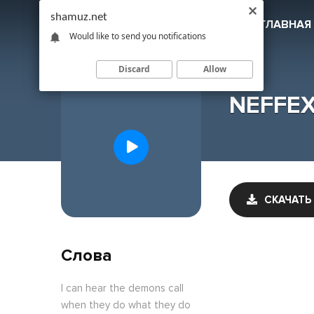
shamuz.net
SHAMUZ
.NET
ГЛАВНАЯ
Would like to send you notifications
Discard
Allow
NEFFEX 
СКАЧАТЬ
Слова
I can hear the demons call
when they do what they do