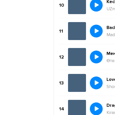
Kec
10
UZm
11
Mad
Ме
12
Өте
Lov
13
Sho
Dra
14
Kira