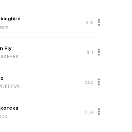
kingbird
4:13
nem
n Fly
3:11
AKESEK
ло
0:50
ROFEEVA
котека
0:58
рик