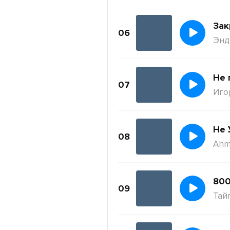
Зак
06
Энди
Не 
07
Иго
Не 
08
Ahm
800
09
Тай