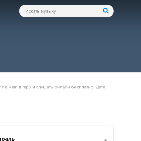
The Rain в mp3 и слушать онлайн бесплатно. Дата
враль