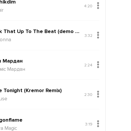
hikdim
4:20
ir
Back That Up To The Beat (demo Version)
3:32
onna
н Мардан
2:24
міс Мардан
e Tonight (Kremor Remix)
2:30
use
gonflame
3:19
ra Magic