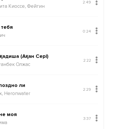
2:49
ита Киоссе, Фейгин
 тебя
0:24
ич
қадиша (Ақан Сері)
2:22
ғанбек Олжас
поздно ли
2:29
x, Heronwater
не моя
3:37
има