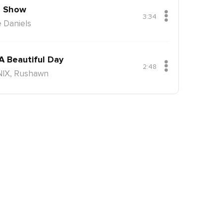
 Show
3:34
 Daniels
 A Beautiful Day
2:48
NIX, Rushawn