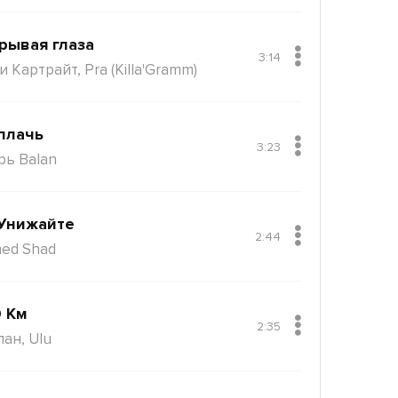
рывая глаза
3:14
 Картрайт, Pra (Killa'Gramm)
плачь
3:23
рь Balan
Унижайте
2:44
ed Shad
 Км
2:35
пан, Ulu