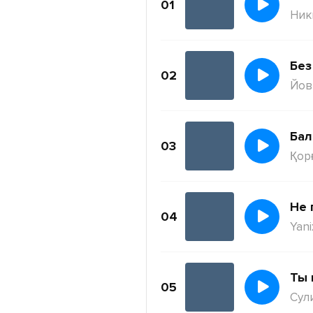
01
Ник
Без
02
Йов
Бал
03
Қор
Не 
04
Yani
Ты 
05
Сул