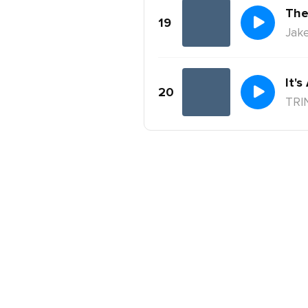
The
19
Jake
It's
20
TRI