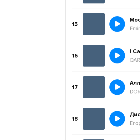
Moc
15
Emi
I Ca
16
QAR
Ал
17
DO
Дис
18
Его