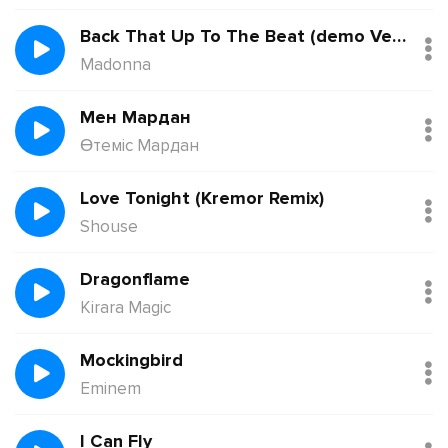
Back That Up To The Beat (demo Version)
Madonna
Мен Мардан
Өтеміс Мардан
Love Tonight (Kremor Remix)
Shouse
Dragonflame
Kirara Magic
Mockingbird
Eminem
I Can Fly