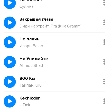
Сулима
Закрывая глаза
Энди Картрайт, Pra (Killa'Gramm)
Не плачь
Игорь Balan
Не Унижайте
Ahmed Shad
800 Км
Тайпан, Ulu
Kechikdim
UZmir