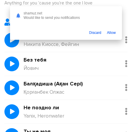
Anything for you 'cause you're the one I love
shamuz.net
Would like to send you notifications
Лучшие треки
Discard
Allow
Февраль
Никита Киоссе, Фейгин
Без тебя
Йович
Балқадиша (Ақан Сері)
Қорғанбек Олжас
Не поздно ли
Yanix, Heronwater
Ты не моя