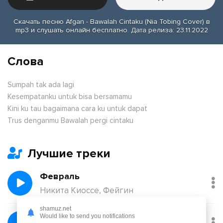
Скачать песню Afgan - Bawalah Cintaku (Nia Tobing Cover) в
mp3 и слушать онлайн бесплатно. Дата релиза: 23.11.2022
Слова
Sumpah tak ada lagi
Kesempatanku untuk bisa bersamamu
Kini ku tau bagaimana cara ku untuk dapat
Trus denganmu Bawalah pergi cintaku
Лучшие треки
Февраль
Никита Киоссе, Фейгин
shamuz.net
Без тебя
Would like to send you notifications