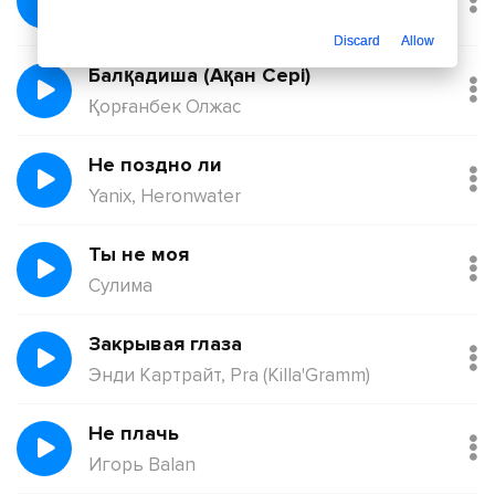
Йович
Discard
Allow
Балқадиша (Ақан Сері)
Қорғанбек Олжас
Не поздно ли
Yanix, Heronwater
Ты не моя
Сулима
Закрывая глаза
Энди Картрайт, Pra (Killa'Gramm)
Не плачь
Игорь Balan