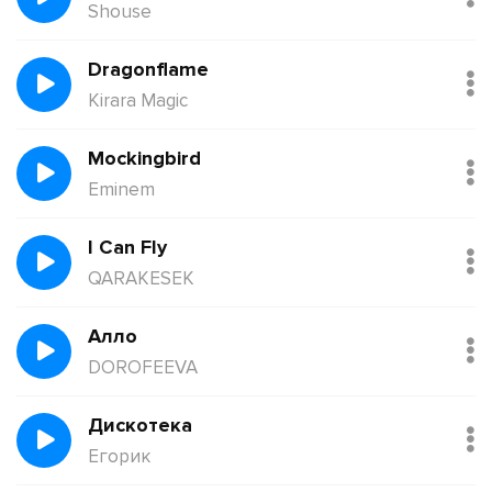
Shouse
Dragonflame
Kirara Magic
Mockingbird
Eminem
I Can Fly
QARAKESEK
Алло
DOROFEEVA
Дискотека
Егорик