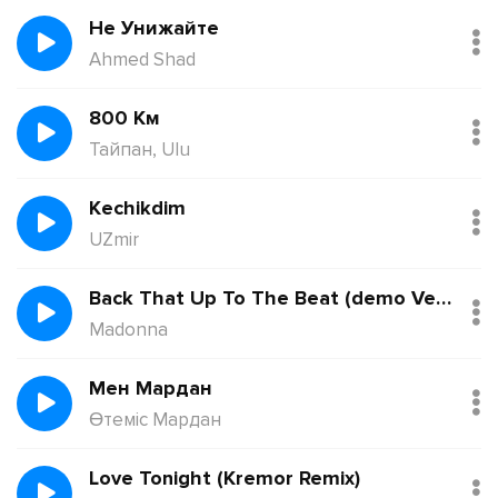
Не Унижайте
Ahmed Shad
800 Км
Тайпан, Ulu
Kechikdim
UZmir
Back That Up To The Beat (demo Version)
Madonna
Мен Мардан
Өтеміс Мардан
Love Tonight (Kremor Remix)