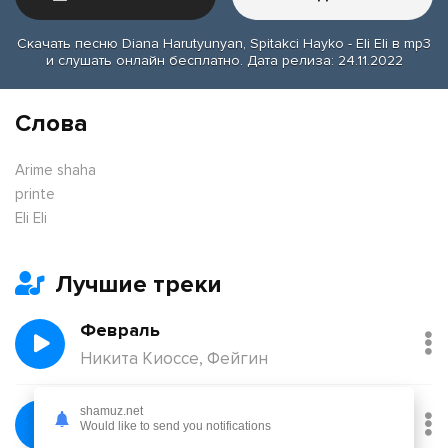
Скачать песню Diana Harutyunyan, Spitakci Hayko - Eli Eli в mp3
и слушать онлайн бесплатно. Дата релиза: 24.11.2022
Слова
Arime shaha
printe
Eli Eli
Лучшие треки
Февраль
Никита Киоссе, Фейгин
Без тебя
shamuz.net
Would like to send you notifications
Йович