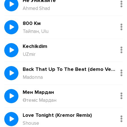
Не Унижайте
Ahmed Shad
800 Км
Тайпан, Ulu
Kechikdim
UZmir
Back That Up To The Beat (demo Version)
Madonna
Мен Мардан
Өтеміс Мардан
Love Tonight (Kremor Remix)
Shouse