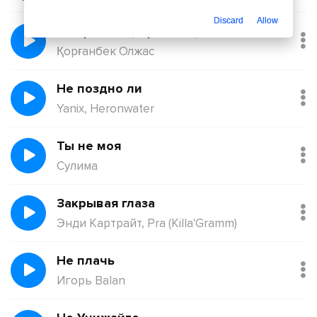
Discard
Allow
Балқадиша (Ақан Сері)
Қорғанбек Олжас
Не поздно ли
Yanix, Heronwater
Ты не моя
Сулима
Закрывая глаза
Энди Картрайт, Pra (Killa'Gramm)
Не плачь
Игорь Balan