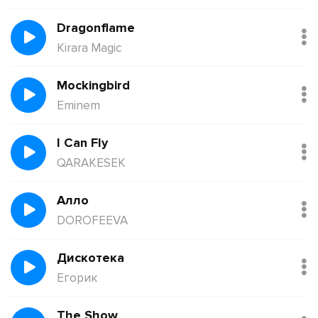
Dragonflame
Kirara Magic
Mockingbird
Eminem
I Can Fly
QARAKESEK
Алло
DOROFEEVA
Дискотека
Егорик
The Show