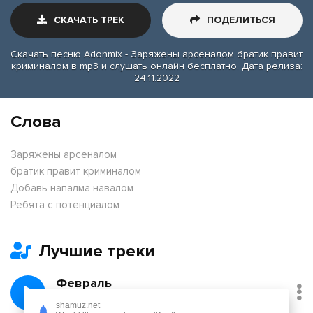
СКАЧАТЬ ТРЕК
ПОДЕЛИТЬСЯ
Скачать песню Adonmix - Заряжены арсеналом братик правит
криминалом в mp3 и слушать онлайн бесплатно. Дата релиза:
24.11.2022
Слова
Заряжены арсеналом
братик правит криминалом
Добавь напалма навалом
Ребята с потенциалом
Лучшие треки
Февраль
Никита Киоссе, Фейгин
shamuz.net