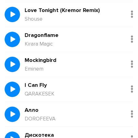
Love Tonight (Kremor Remix)
Shouse
Dragonflame
Kirara Magic
Mockingbird
Eminem
I Can Fly
QARAKESEK
Алло
DOROFEEVA
Дискотека