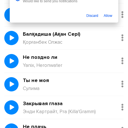
Would like to send you notifications
Без тебя
Discard
Allow
Йович
Балқадиша (Ақан Сері)
Қорғанбек Олжас
Не поздно ли
Yanix, Heronwater
Ты не моя
Сулима
Закрывая глаза
Энди Картрайт, Pra (Killa'Gramm)
Не плачь