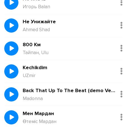
Игорь Balan
Не Унижайте
Ahmed Shad
800 Км
Тайпан, Ulu
Kechikdim
UZmir
Back That Up To The Beat (demo Version)
Madonna
Мен Мардан
Өтеміс Мардан