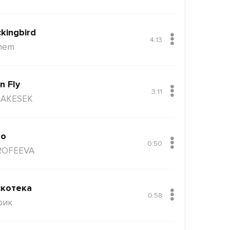
kingbird
4:13
nem
n Fly
3:11
AKESEK
ло
0:50
ROFEEVA
котека
0:58
рик