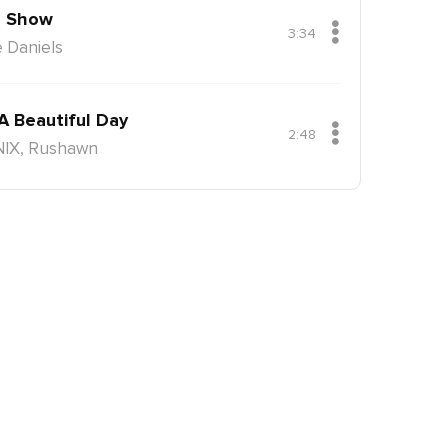
 Show
3:34
 Daniels
 A Beautiful Day
2:48
NIX, Rushawn