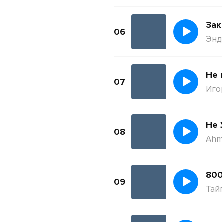
Зак
06
Энди
Не 
07
Иго
Не 
08
Ahm
800
09
Тай