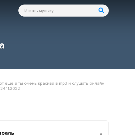
а
от ещё а ты очень красива в mp3 и слушать онлайн
24.11.2022
враль