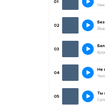
01
Ник
Без
02
Йов
Бал
03
Қор
Не 
04
Yani
Ты 
05
Сул