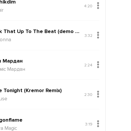
hikdim
4:20
ir
Back That Up To The Beat (demo Version)
3:32
onna
н Мардан
2:24
міс Мардан
e Tonight (Kremor Remix)
2:30
use
gonflame
3:19
ra Magic