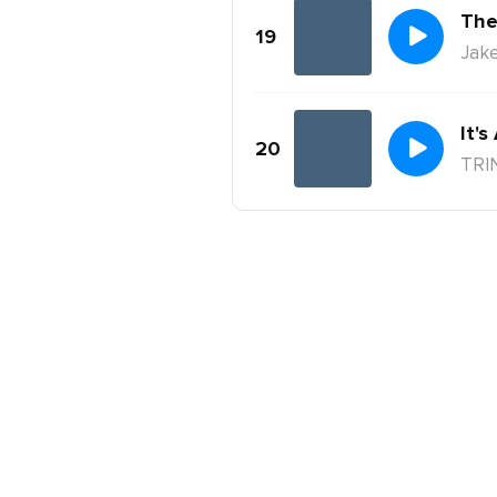
The
19
Jake
It's
20
TRI