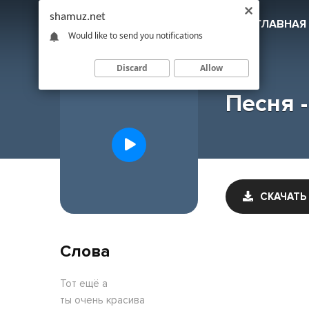
shamuz.net
SHAMUZ
.NET
ГЛАВНАЯ
Would like to send you notifications
Discard
Allow
Песня -
СКАЧАТЬ
Слова
Тот ещё а
ты очень красива