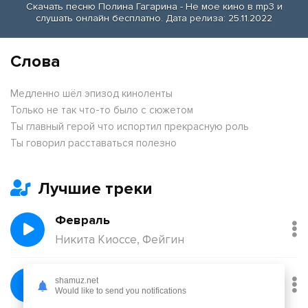
Скачать песню Полина Гагарина - Не мое кино в mp3 и
слушать онлайн бесплатно. Дата релиза: 25.11.2022
Слова
Медленно шёл эпизод киноленты
Только не так что-то было с сюжетом
Ты главный герой что испортил прекрасную роль
Ты говорил расставаться полезно
Лучшие треки
Февраль
Никита Киоссе, Фейгин
Без тебя
shamuz.net
Would like to send you notifications
Йович