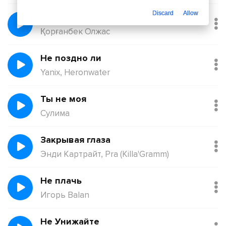
Discard
Allow
Балқадиша (Ақан Сері)
Қорғанбек Олжас
Не поздно ли
Yanix, Heronwater
Ты не моя
Сулима
Закрывая глаза
Энди Картрайт, Pra (Killa'Gramm)
Не плачь
Игорь Balan
Не Унижайте