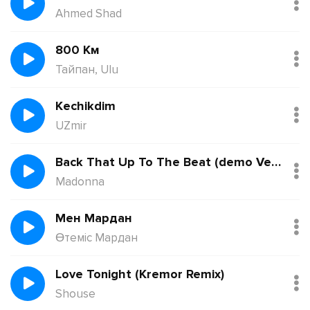
Ahmed Shad
800 Км
Тайпан, Ulu
Kechikdim
UZmir
Back That Up To The Beat (demo Version)
Madonna
Мен Мардан
Өтеміс Мардан
Love Tonight (Kremor Remix)
Shouse