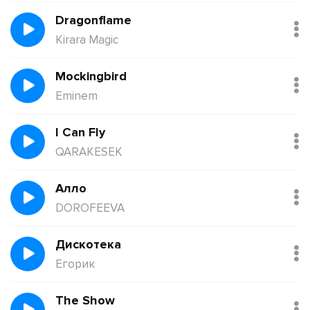
Dragonflame
Kirara Magic
Mockingbird
Eminem
I Can Fly
QARAKESEK
Алло
DOROFEEVA
Дискотека
Егорик
The Show