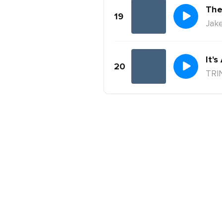
The
19
Jake
It's
20
TRI