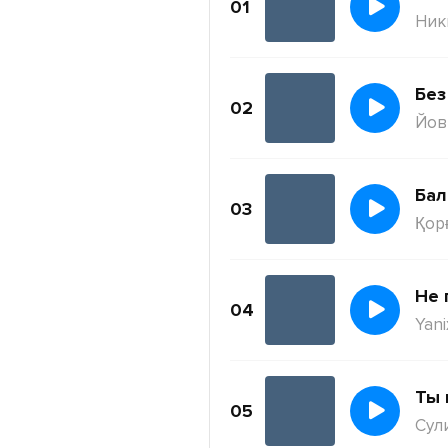
01
Ник
Без
02
Йов
Бал
03
Қор
Не 
04
Yani
Ты 
05
Сул