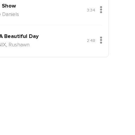
 Show
3:34
 Daniels
 A Beautiful Day
2:48
NIX, Rushawn