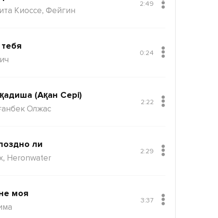
2:49
ита Киоссе, Фейгин
 тебя
0:24
ич
қадиша (Ақан Сері)
2:22
ғанбек Олжас
поздно ли
2:29
x, Heronwater
не моя
3:37
има