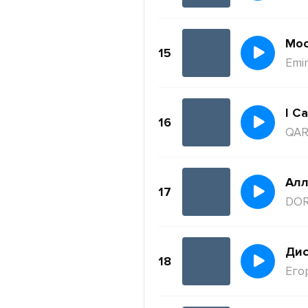
Moc
15
Emi
I Ca
16
QAR
Ал
17
DO
Дис
18
Его