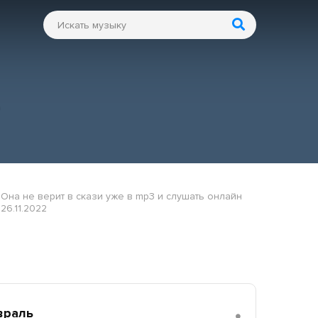
е
Она не верит в скази уже в mp3 и слушать онлайн
26.11.2022
враль