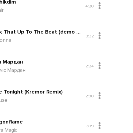
hikdim
4:20
ir
Back That Up To The Beat (demo Version)
3:32
onna
н Мардан
2:24
міс Мардан
e Tonight (Kremor Remix)
2:30
use
gonflame
3:19
ra Magic