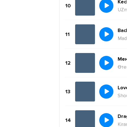
Kec
10
UZm
11
Mad
Ме
12
Өте
Lov
13
Sho
Dra
14
Kira