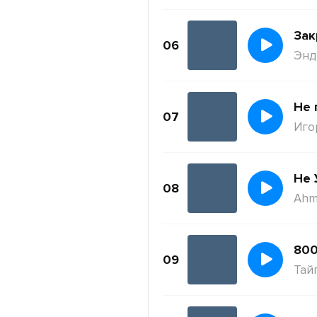
Зак
06
Энди
Не 
07
Иго
Не 
08
Ahm
800
09
Тай