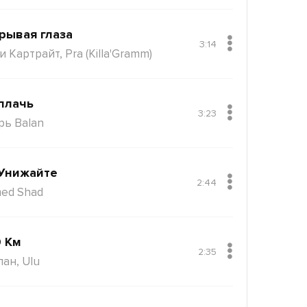
рывая глаза
3:14
 Картрайт, Pra (Killa'Gramm)
плачь
3:23
рь Balan
Унижайте
2:44
ed Shad
 Км
2:35
пан, Ulu