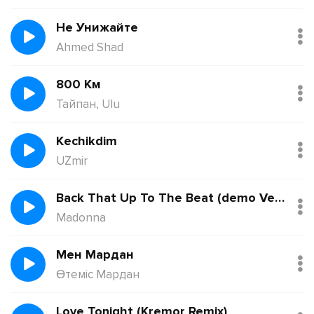
Не Унижайте
Ahmed Shad
800 Км
Тайпан, Ulu
Kechikdim
UZmir
Back That Up To The Beat (demo Version)
Madonna
Мен Мардан
Өтеміс Мардан
Love Tonight (Kremor Remix)