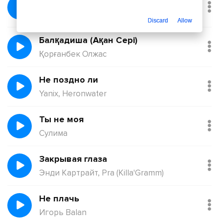
Без тебя
Йович
Discard
Allow
Балқадиша (Ақан Сері)
Қорғанбек Олжас
Не поздно ли
Yanix, Heronwater
Ты не моя
Сулима
Закрывая глаза
Энди Картрайт, Pra (Killa'Gramm)
Не плачь
Игорь Balan