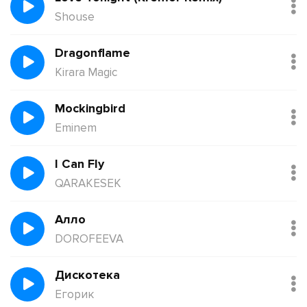
Shouse
Dragonflame
Kirara Magic
Mockingbird
Eminem
I Can Fly
QARAKESEK
Алло
DOROFEEVA
Дискотека
Егорик