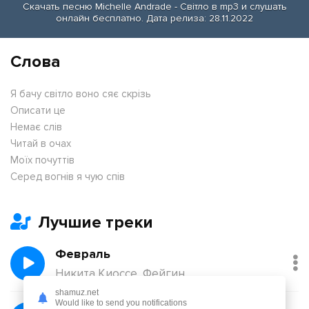
Скачать песню Michelle Andrade - Свiтло в mp3 и слушать
онлайн бесплатно. Дата релиза: 28.11.2022
Слова
Я бачу свiтло воно сяє скрiзь
Описати це
Немає слiв
Читай в очах
Моїх почуттiв
Серед вогнiв я чую спiв
Лучшие треки
Февраль
Никита Киоссе, Фейгин
shamuz.net
Would like to send you notifications