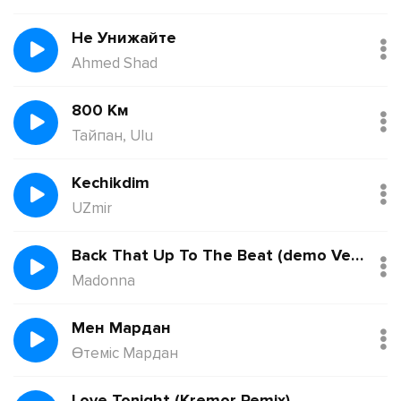
Не Унижайте
Ahmed Shad
800 Км
Тайпан, Ulu
Kechikdim
UZmir
Back That Up To The Beat (demo Version)
Madonna
Мен Мардан
Өтеміс Мардан
Love Tonight (Kremor Remix)