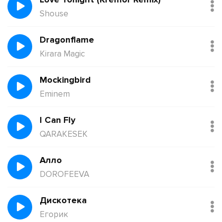
Shouse
Dragonflame
Kirara Magic
Mockingbird
Eminem
I Can Fly
QARAKESEK
Алло
DOROFEEVA
Дискотека
Егорик