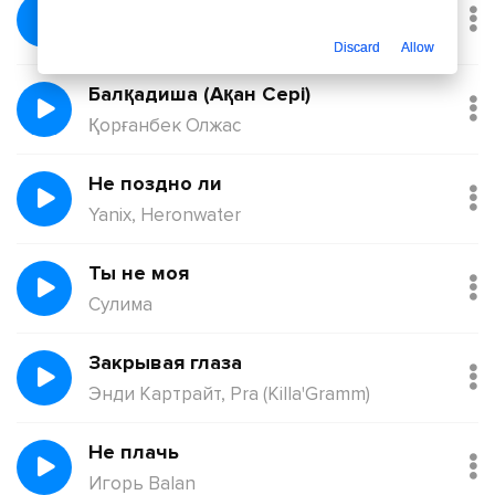
Без тебя
Йович
Discard
Allow
Балқадиша (Ақан Сері)
Қорғанбек Олжас
Не поздно ли
Yanix, Heronwater
Ты не моя
Сулима
Закрывая глаза
Энди Картрайт, Pra (Killa'Gramm)
Не плачь
Игорь Balan