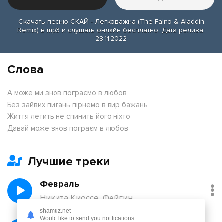
Скачать песню СКАЙ - Легковажна (The Faino & Aladdin
Remix) в mp3 и слушать онлайн бесплатно. Дата релиза:
28.11.2022
Слова
А може ми знов пограємо в любов
Без зайвих питань пірнемо в вир бажань
Життя летить не спинить його ніхто
Давай може знов пограєм в любов
Лучшие треки
Февраль
Никита Киоссе, Фейгин
shamuz.net
Would like to send you notifications