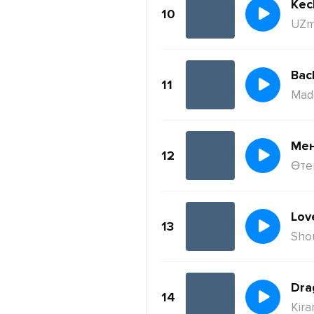
Kec
10
UZm
11
Mad
Ме
12
Өте
Lov
13
Sho
Dra
14
Kira