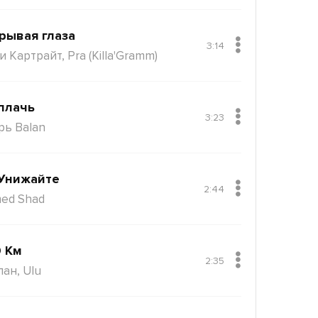
рывая глаза
3:14
 Картрайт, Pra (Killa'Gramm)
плачь
3:23
рь Balan
Унижайте
2:44
ed Shad
 Км
2:35
пан, Ulu