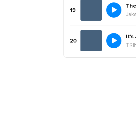
The
19
Jake
It's
20
TRI