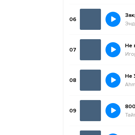
Зак
06
Энди
Не 
07
Иго
Не 
08
Ahm
800
09
Тай