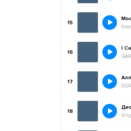
Moc
15
Emi
I Ca
16
QAR
Ал
17
DO
Дис
18
Его