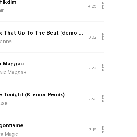
hikdim
4:20
ir
Back That Up To The Beat (demo Version)
3:32
onna
н Мардан
2:24
міс Мардан
e Tonight (Kremor Remix)
2:30
use
gonflame
3:19
ra Magic