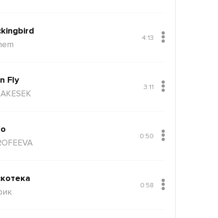
kingbird
4:13
nem
n Fly
3:11
AKESEK
ло
0:50
ROFEEVA
котека
0:58
рик