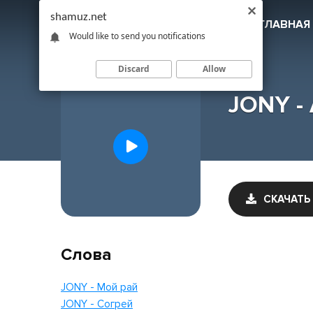
shamuz.net
SHAMUZ
.NET
ГЛАВНАЯ
Would like to send you notifications
Discard
Allow
JONY - 
СКАЧАТЬ
Слова
JONY - Мой рай
JONY - Согрей