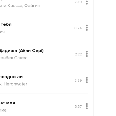
2:49
ита Киоссе, Фейгин
 тебя
0:24
ич
қадиша (Ақан Сері)
2:22
ғанбек Олжас
поздно ли
2:29
x, Heronwater
не моя
3:37
има