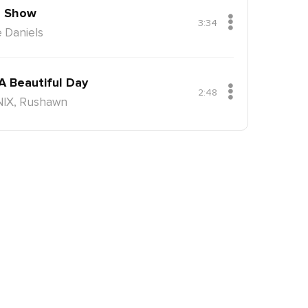
 Show
3:34
 Daniels
 A Beautiful Day
2:48
NIX, Rushawn