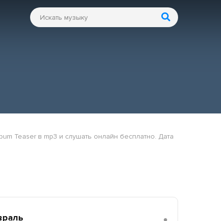
bum Teaser в mp3 и слушать онлайн бесплатно. Дата
враль