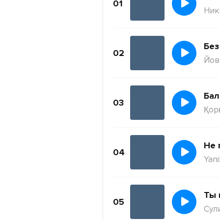
01
Ник
Без
02
Йов
Бал
03
Қор
Не 
04
Yani
Ты 
05
Сул