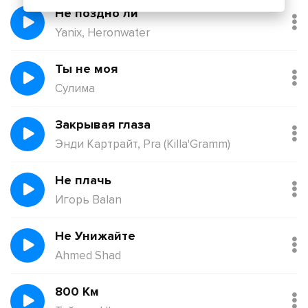
Не поздно ли
Yanix, Heronwater
Ты не моя
Сулима
Закрывая глаза
Энди Картрайт, Pra (Killa'Gramm)
Не плачь
Игорь Balan
Не Унижайте
Ahmed Shad
800 Км