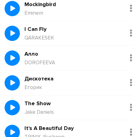
Mockingbird
Eminem
I Can Fly
QARAKESEK
Алло
DOROFEEVA
Дискотека
Егорик
The Show
Jake Daniels
It's A Beautiful Day
TRINIX, Rushawn