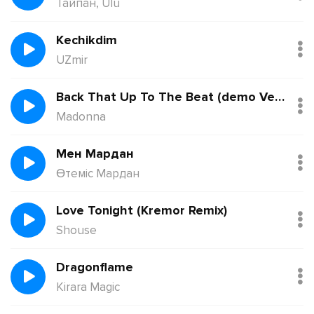
Тайпан, Ulu
Kechikdim
UZmir
Back That Up To The Beat (demo Version)
Madonna
Мен Мардан
Өтеміс Мардан
Love Tonight (Kremor Remix)
Shouse
Dragonflame
Kirara Magic