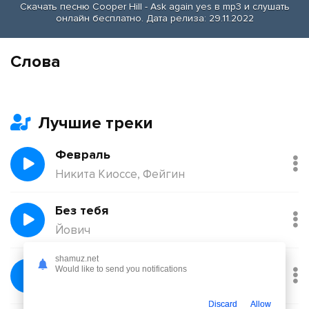
Скачать песню Cooper Hill - Ask again yes в mp3 и слушать
онлайн бесплатно. Дата релиза: 29.11.2022
Слова
Лучшие треки
Февраль
Никита Киоссе, Фейгин
Без тебя
Йович
shamuz.net
Балқадиша (Ақан Сері)
Would like to send you notifications
Қорғанбек Олжас
Discard
Allow