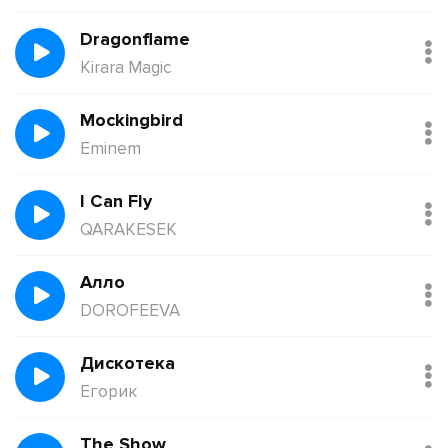
Dragonflame
Kirara Magic
Mockingbird
Eminem
I Can Fly
QARAKESEK
Алло
DOROFEEVA
Дискотека
Егорик
The Show