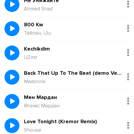
Не Унижайте
Ahmed Shad
800 Км
Тайпан, Ulu
Kechikdim
UZmir
Back That Up To The Beat (demo Version)
Madonna
Мен Мардан
Өтеміс Мардан
Love Tonight (Kremor Remix)
Shouse