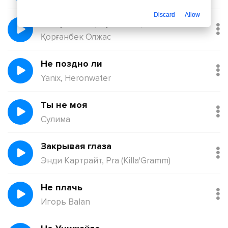
Discard
Allow
Балқадиша (Ақан Сері)
Қорғанбек Олжас
Не поздно ли
Yanix, Heronwater
Ты не моя
Сулима
Закрывая глаза
Энди Картрайт, Pra (Killa'Gramm)
Не плачь
Игорь Balan