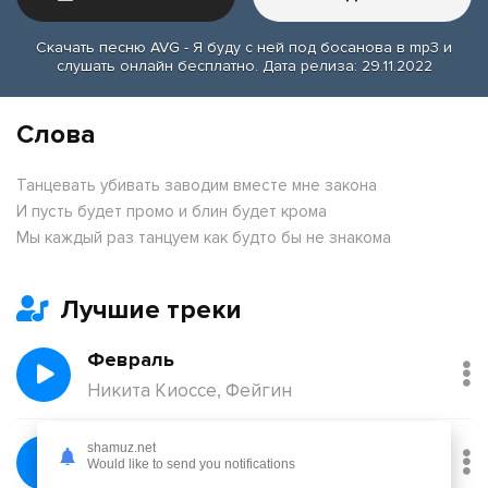
Скачать песню AVG - Я буду с ней под босанова в mp3 и
слушать онлайн бесплатно. Дата релиза: 29.11.2022
Слова
Танцевать убивать заводим вместе мне закона
И пусть будет промо и блин будет крома
Мы каждый раз танцуем как будто бы не знакома
Лучшие треки
Февраль
Никита Киоссе, Фейгин
Без тебя
shamuz.net
Would like to send you notifications
Йович