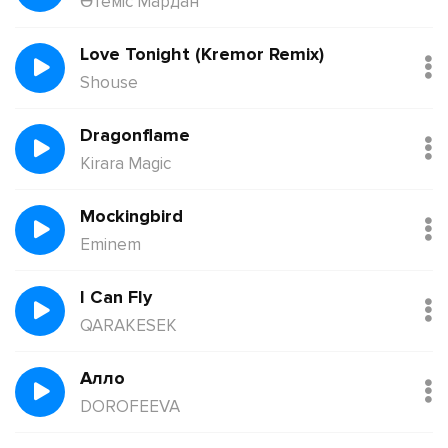
Өтеміс Мардан
Love Tonight (Kremor Remix)
Shouse
Dragonflame
Kirara Magic
Mockingbird
Eminem
I Can Fly
QARAKESEK
Алло
DOROFEEVA