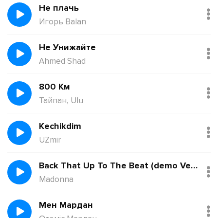
Не плачь
Игорь Balan
Не Унижайте
Ahmed Shad
800 Км
Тайпан, Ulu
Kechikdim
UZmir
Back That Up To The Beat (demo Version)
Madonna
Мен Мардан