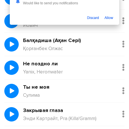
Никита Киоссе, Фейгин
Would like to send you notifications
Без тебя
Discard
Allow
Йович
Балқадиша (Ақан Сері)
Қорғанбек Олжас
Не поздно ли
Yanix, Heronwater
Ты не моя
Сулима
Закрывая глаза
Энди Картрайт, Pra (Killa'Gramm)