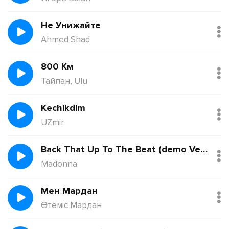
Не Унижайте
Ahmed Shad
800 Км
Тайпан, Ulu
Kechikdim
UZmir
Back That Up To The Beat (demo Version)
Madonna
Мен Мардан
Өтеміс Мардан