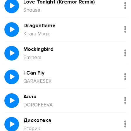
Love Tonight (Kremor Remix)
Shouse
Dragonflame
Kirara Magic
Mockingbird
Eminem
I Can Fly
QARAKESEK
Алло
DOROFEEVA
Дискотека
Егорик