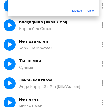
Без тебя
Йович
Discard
Allow
Балқадиша (Ақан Сері)
Қорғанбек Олжас
Не поздно ли
Yanix, Heronwater
Ты не моя
Сулима
Закрывая глаза
Энди Картрайт, Pra (Killa'Gramm)
Не плачь
Игорь Balan