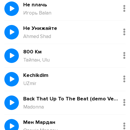
Не плачь
Игорь Balan
Не Унижайте
Ahmed Shad
800 Км
Тайпан, Ulu
Kechikdim
UZmir
Back That Up To The Beat (demo Version)
Madonna
Мен Мардан