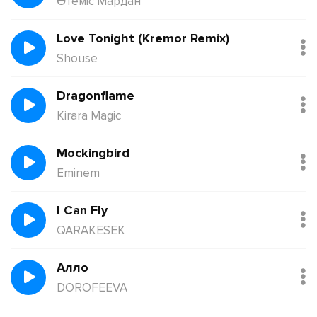
Өтеміс Мардан
Love Tonight (Kremor Remix)
Shouse
Dragonflame
Kirara Magic
Mockingbird
Eminem
I Can Fly
QARAKESEK
Алло
DOROFEEVA