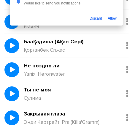
Никита Киоссе, Фейгин
Would like to send you notifications
Без тебя
Discard
Allow
Йович
Балқадиша (Ақан Сері)
Қорғанбек Олжас
Не поздно ли
Yanix, Heronwater
Ты не моя
Сулима
Закрывая глаза
Энди Картрайт, Pra (Killa'Gramm)