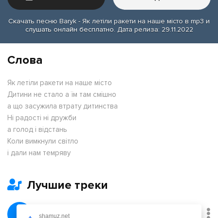
Скачать песню Baryk - Як летiли ракети на наше мiсто в mp3 и
слушать онлайн бесплатно. Дата релиза: 29.11.2022
Слова
Як летiли ракети на наше мiсто
Дитини не стало а їм там смiшно
а що засужила втрату дитинства
Нi радостi нi дружби
а голод i вiдстань
Коли вимкнули свiтло
i дали нам темряву
Лучшие треки
Февраль
shamuz.net