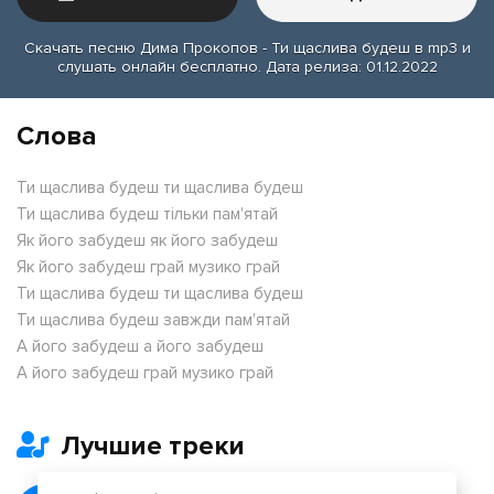
Скачать песню Дима Прокопов - Ти щаслива будеш в mp3 и
слушать онлайн бесплатно. Дата релиза: 01.12.2022
Слова
Ти щаслива будеш ти щаслива будеш
Ти щаслива будеш тiльки пам'ятай
Як його забудеш як його забудеш
Як його забудеш грай музико грай
Ти щаслива будеш ти щаслива будеш
Ти щаслива будеш завжди пам'ятай
А його забудеш а його забудеш
А його забудеш грай музико грай
Лучшие треки