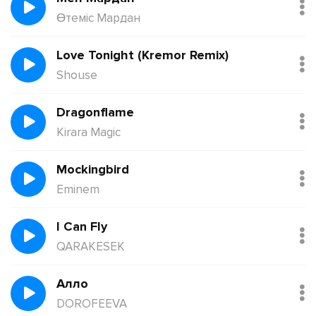
Өтеміс Мардан
Love Tonight (Kremor Remix)
Shouse
Dragonflame
Kirara Magic
Mockingbird
Eminem
I Can Fly
QARAKESEK
Алло
DOROFEEVA