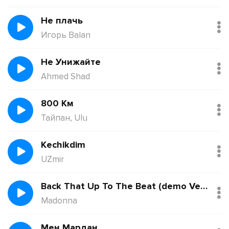
Не плачь
Игорь Balan
Не Унижайте
Ahmed Shad
800 Км
Тайпан, Ulu
Kechikdim
UZmir
Back That Up To The Beat (demo Version)
Madonna
Мен Мардан