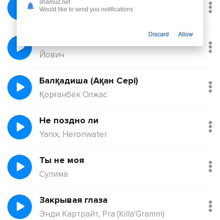
Февраль
shamuz.net
Would like to send you notifications
Никита Киоссе, Фейгин
Discard
Allow
Без тебя
Йович
Балқадиша (Ақан Сері)
Қорғанбек Олжас
Не поздно ли
Yanix, Heronwater
Ты не моя
Сулима
Закрывая глаза
Энди Картрайт, Pra (Killa'Gramm)