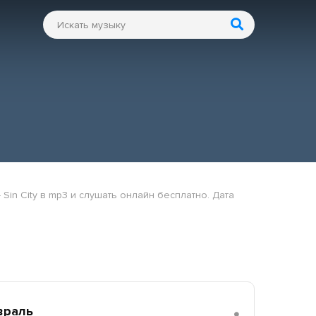
 Sin City в mp3 и слушать онлайн бесплатно. Дата
враль