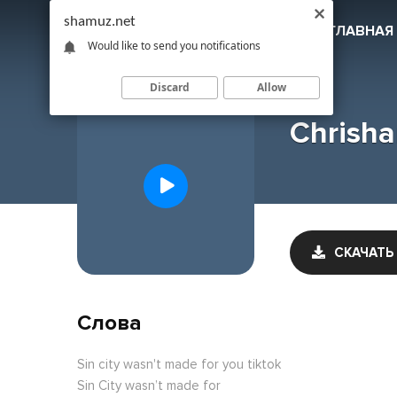
shamuz.net
SHAMUZ
.NET
ГЛАВНАЯ
Would like to send you notifications
Discard
Allow
Chrishan
СКАЧАТЬ
Слова
Sin city wasn't made for you tiktok
Sin City wasn’t made for