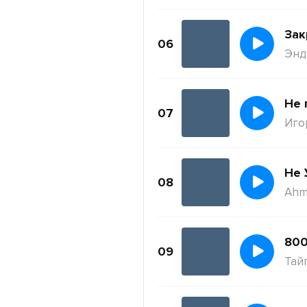
Зак
06
Энди
Не 
07
Иго
Не 
08
Ahm
800
09
Тай