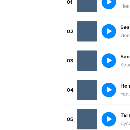
01
Ник
Без
02
Йов
Бал
03
Қор
Не 
04
Yani
Ты 
05
Сул