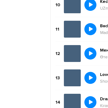
Kec
10
UZm
11
Mad
Ме
12
Өте
Lov
13
Sho
Dra
14
Kira