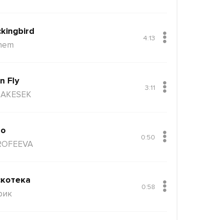
kingbird
4:13
nem
n Fly
3:11
AKESEK
ло
0:50
ROFEEVA
котека
0:58
рик