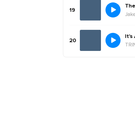
The
19
Jake
It's
20
TRI