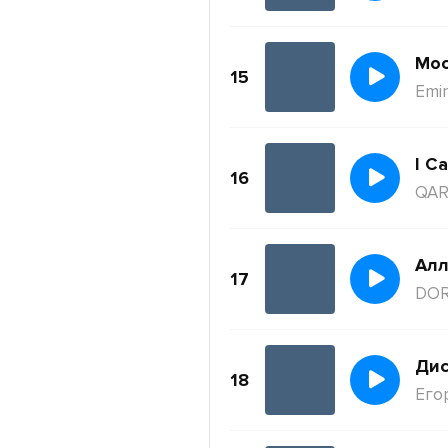
Moc
15
Emi
I Ca
16
QAR
Ал
17
DO
Дис
18
Его