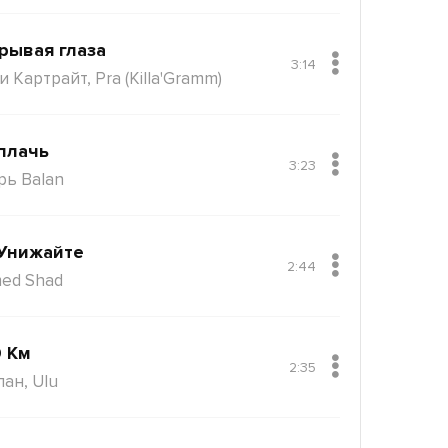
рывая глаза
3:14
 Картрайт, Pra (Killa'Gramm)
плачь
3:23
рь Balan
Унижайте
2:44
ed Shad
 Км
2:35
пан, Ulu