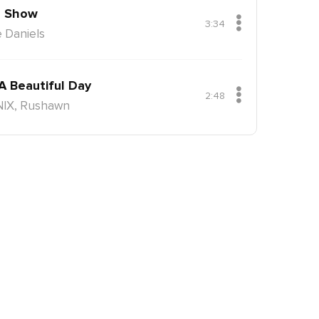
 Show
3:34
 Daniels
 A Beautiful Day
2:48
NIX, Rushawn