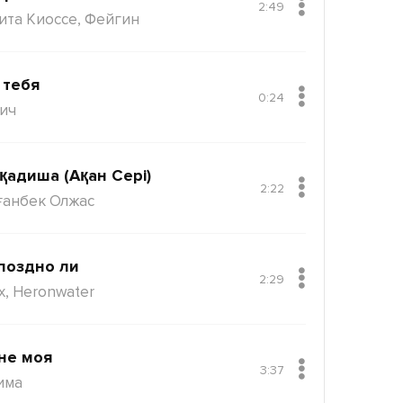
2:49
ита Киоссе, Фейгин
 тебя
0:24
ич
қадиша (Ақан Сері)
2:22
ғанбек Олжас
поздно ли
2:29
x, Heronwater
не моя
3:37
има