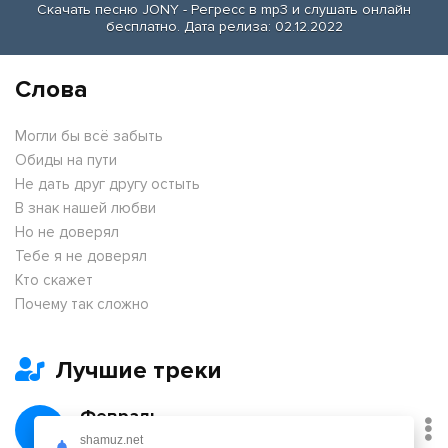
Скачать песню JONY - Регресс в mp3 и слушать онлайн
бесплатно. Дата релиза: 02.12.2022
Слова
Могли бы всё забыть
Обиды на пути
Не дать друг другу остыть
В знак нашей любви
Но не доверял
Тебе я не доверял
Кто скажет
Почему так сложно
Лучшие треки
Февраль
shamuz.net
Никита Киоссе, Фейгин