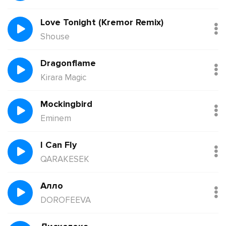
Love Tonight (Kremor Remix)
Shouse
Dragonflame
Kirara Magic
Mockingbird
Eminem
I Can Fly
QARAKESEK
Алло
DOROFEEVA