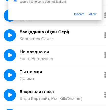
Would like to send you notifications
Без тебя
Discard
Allow
Йович
Балқадиша (Ақан Сері)
Қорғанбек Олжас
Не поздно ли
Yanix, Heronwater
Ты не моя
Сулима
Закрывая глаза
Энди Картрайт, Pra (Killa'Gramm)