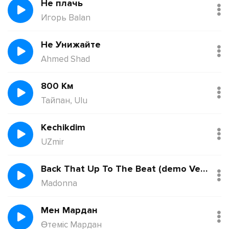
Не плачь
Игорь Balan
Не Унижайте
Ahmed Shad
800 Км
Тайпан, Ulu
Kechikdim
UZmir
Back That Up To The Beat (demo Version)
Madonna
Мен Мардан
Өтеміс Мардан