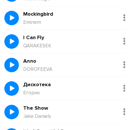
Mockingbird
Eminem
I Can Fly
QARAKESEK
Алло
DOROFEEVA
Дискотека
Егорик
The Show
Jake Daniels