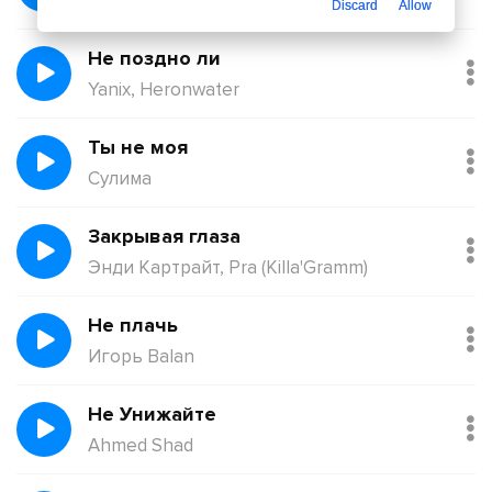
Қорғанбек Олжас
Discard
Allow
Не поздно ли
Yanix, Heronwater
Ты не моя
Сулима
Закрывая глаза
Энди Картрайт, Pra (Killa'Gramm)
Не плачь
Игорь Balan
Не Унижайте
Ahmed Shad