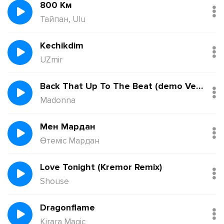
800 Км
Тайпан, Ulu
Kechikdim
UZmir
Back That Up To The Beat (demo Version)
Madonna
Мен Мардан
Өтеміс Мардан
Love Tonight (Kremor Remix)
Shouse
Dragonflame
Kirara Magic