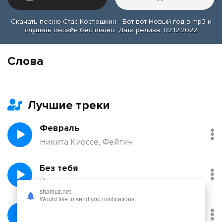
Скачать песню Стас Костюшкин - Вот вот Новый год в mp3 и
слушать онлайн бесплатно. Дата релиза: 02.12.2022
Слова
Лучшие треки
Февраль
Никита Киоссе, Фейгин
Без тебя
Йович
shamuz.net
Would like to send you notifications
Балқадиша (Ақан Сері)