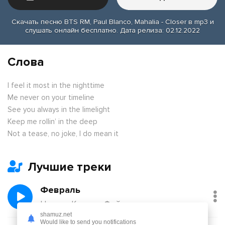
Скачать песню BTS RM, Paul Blanco, Mahalia - Closer в mp3 и
слушать онлайн бесплатно. Дата релиза: 02.12.2022
Слова
I feel it most in the nighttime
Me never on your timeline
See you always in the limelight
Keep me rollin’ in the deep
Not a tease, no joke, I do mean it
Лучшие треки
Февраль
Никита Киоссе, Фейгин
shamuz.net
Would like to send you notifications