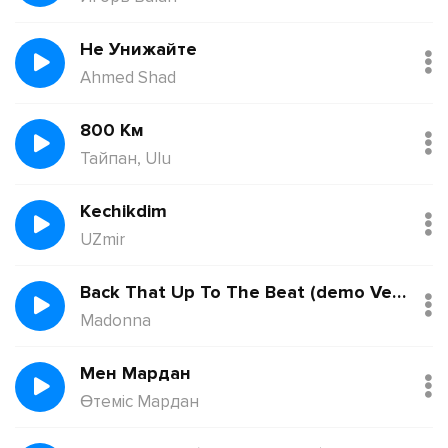
Не Унижайте
Ahmed Shad
800 Км
Тайпан, Ulu
Kechikdim
UZmir
Back That Up To The Beat (demo Version)
Madonna
Мен Мардан
Өтеміс Мардан