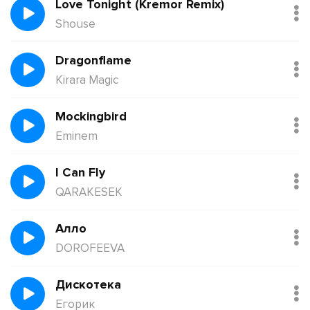
Love Tonight (Kremor Remix)
Shouse
Dragonflame
Kirara Magic
Mockingbird
Eminem
I Can Fly
QARAKESEK
Алло
DOROFEEVA
Дискотека
Егорик