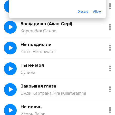
Без тебя
Йович
Discard
Allow
Балқадиша (Ақан Сері)
Қорғанбек Олжас
Не поздно ли
Yanix, Heronwater
Ты не моя
Сулима
Закрывая глаза
Энди Картрайт, Pra (Killa'Gramm)
Не плачь
Игорь Balan