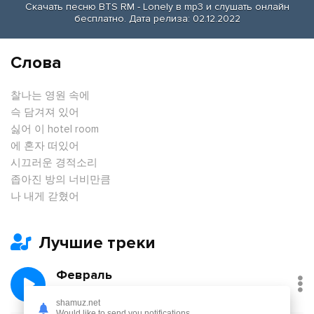
Скачать песню BTS RM - Lonely в mp3 и слушать онлайн
бесплатно. Дата релиза: 02.12.2022
Слова
찰나는 영원 속에
슥 담겨져 있어
싫어 이 hotel room
에 혼자 떠있어
시끄러운 경적소리
좁아진 방의 너비만큼
나 내게 갇혔어
Лучшие треки
Февраль
Никита Киоссе, Фейгин
shamuz.net
Would like to send you notifications