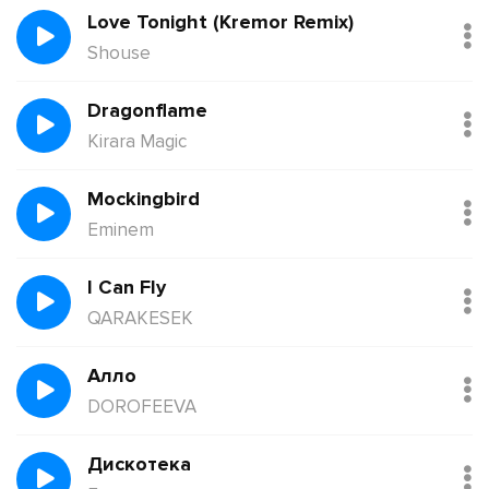
Love Tonight (Kremor Remix)
Shouse
Dragonflame
Kirara Magic
Mockingbird
Eminem
I Can Fly
QARAKESEK
Алло
DOROFEEVA
Дискотека