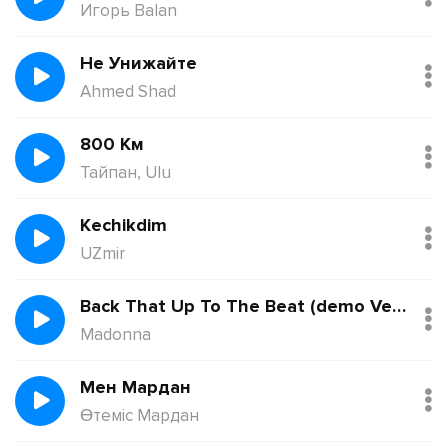
Игорь Balan
Не Унижайте
Ahmed Shad
800 Км
Тайпан, Ulu
Kechikdim
UZmir
Back That Up To The Beat (demo Version)
Madonna
Мен Мардан
Өтеміс Мардан