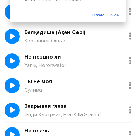
Без тебя
Йович
Discard
Allow
Балқадиша (Ақан Сері)
Қорғанбек Олжас
Не поздно ли
Yanix, Heronwater
Ты не моя
Сулима
Закрывая глаза
Энди Картрайт, Pra (Killa'Gramm)
Не плачь