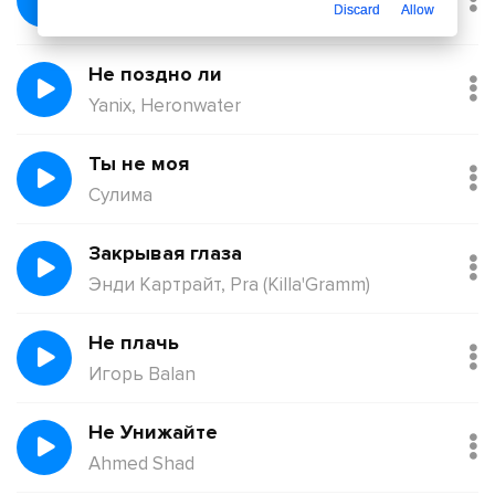
Discard
Allow
Қорғанбек Олжас
Не поздно ли
Yanix, Heronwater
Ты не моя
Сулима
Закрывая глаза
Энди Картрайт, Pra (Killa'Gramm)
Не плачь
Игорь Balan
Не Унижайте
Ahmed Shad