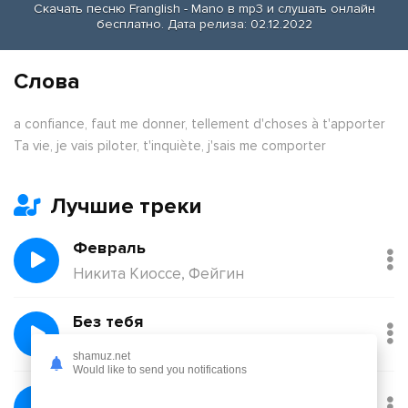
Скачать песню Franglish - Mano в mp3 и слушать онлайн
бесплатно. Дата релиза: 02.12.2022
Слова
a confiance, faut me donner, tellement d'choses à t'apporter
Ta vie, je vais piloter, t'inquiète, j'sais me comporter
Лучшие треки
Февраль
Никита Киоссе, Фейгин
Без тебя
Йович
shamuz.net
Would like to send you notifications
Балқадиша (Ақан Сері)