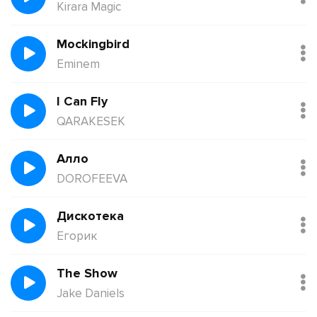
Kirara Magic
Mockingbird
Eminem
I Can Fly
QARAKESEK
Алло
DOROFEEVA
Дискотека
Егорик
The Show
Jake Daniels