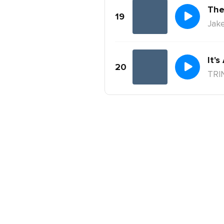
The
19
Jake
It's
20
TRI