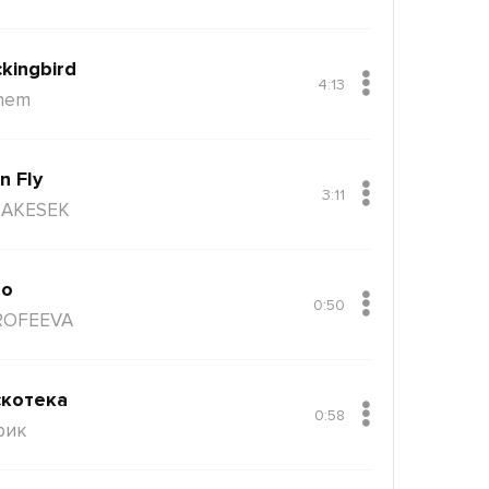
kingbird
4:13
nem
n Fly
3:11
AKESEK
ло
0:50
ROFEEVA
котека
0:58
рик