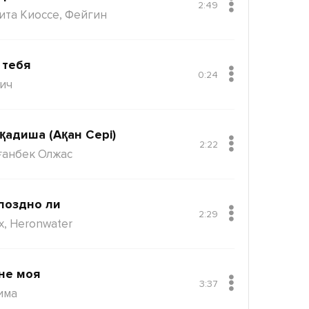
2:49
ита Киоссе, Фейгин
 тебя
0:24
ич
қадиша (Ақан Сері)
2:22
ғанбек Олжас
поздно ли
2:29
x, Heronwater
не моя
3:37
има