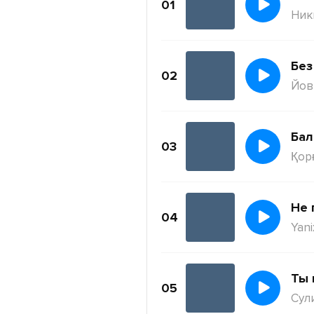
01
Ник
Без
02
Йов
Бал
03
Қор
Не 
04
Yani
Ты 
05
Сул