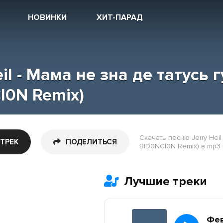
НОВИНКИ
ХИТ-ПАРАД
eil - Мама не зна де татусь
I0N Remix)
Скачать песню Jerry Heil
 ТРЕК
ПОДЕЛИТЬСЯ
BID0NCI0N Remix) в mp3 
Лучшие треки
Фе