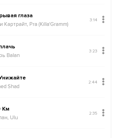
рывая глаза
3:14
 Картрайт, Pra (Killa'Gramm)
плачь
3:23
рь Balan
Унижайте
2:44
ed Shad
 Км
2:35
пан, Ulu