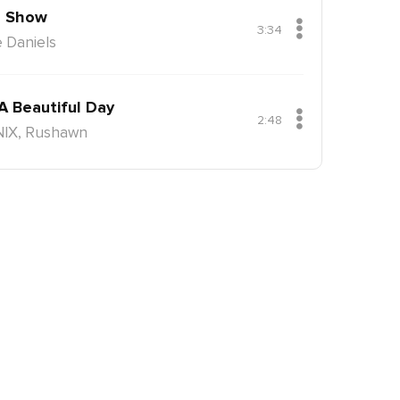
 Show
3:34
 Daniels
 A Beautiful Day
2:48
NIX, Rushawn