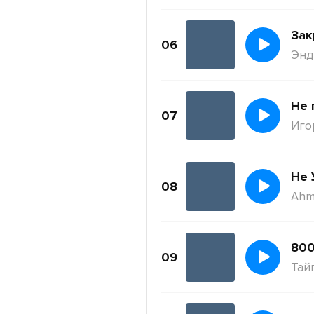
Зак
06
Энди
Не 
07
Иго
Не 
08
Ahm
800
09
Тай