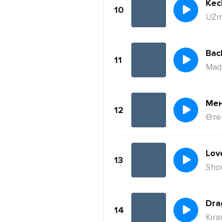
Kec
10
UZm
11
Mad
Ме
12
Өте
Lov
13
Sho
Dra
14
Kira