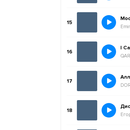
Moc
15
Emi
I Ca
16
QAR
Ал
17
DO
Дис
18
Его