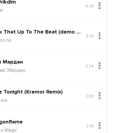
hikdim
4:20
ir
Back That Up To The Beat (demo Version)
3:32
onna
н Мардан
2:24
міс Мардан
e Tonight (Kremor Remix)
2:30
use
gonflame
3:19
ra Magic