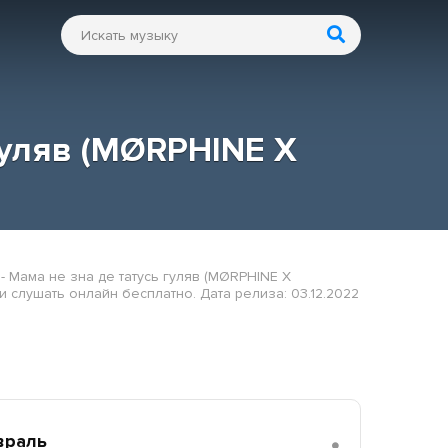
 гуляв (MØRPHINE X
 - Мама не зна де татусь гуляв (MØRPHINE X
и слушать онлайн бесплатно. Дата релиза: 03.12.2022
враль