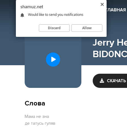
shamuz.net
SHAMUZ
.NET
ГЛАВНАЯ
Would like to send you notifications
Discard
Allow
Jerry H
BID0NC
СКАЧАТЬ
Слова
Мама не зна
де татусь гуляв