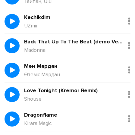
Тайпан, Ulu
Kechikdim
UZmir
Back That Up To The Beat (demo Version)
Madonna
Мен Мардан
Өтеміс Мардан
Love Tonight (Kremor Remix)
Shouse
Dragonflame
Kirara Magic