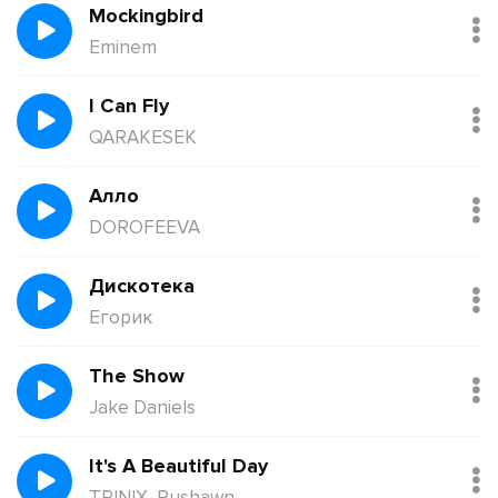
Mockingbird
Eminem
I Can Fly
QARAKESEK
Алло
DOROFEEVA
Дискотека
Егорик
The Show
Jake Daniels
It's A Beautiful Day
TRINIX, Rushawn