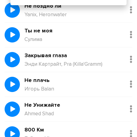
Не поздно ли
Yanix, Heronwater
Ты не моя
Сулима
Закрывая глаза
Энди Картрайт, Pra (Killa'Gramm)
Не плачь
Игорь Balan
Не Унижайте
Ahmed Shad
800 Км