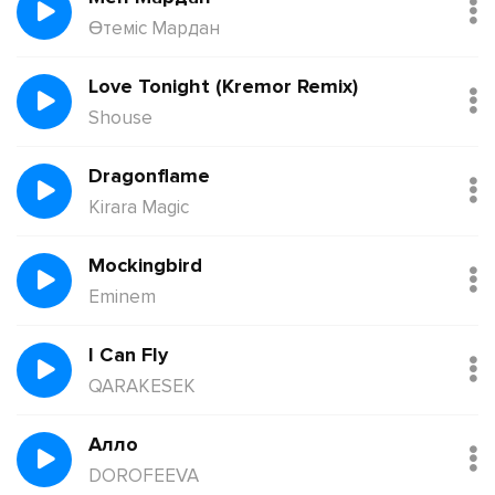
Өтеміс Мардан
Love Tonight (Kremor Remix)
Shouse
Dragonflame
Kirara Magic
Mockingbird
Eminem
I Can Fly
QARAKESEK
Алло
DOROFEEVA