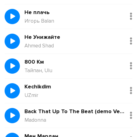
Не плачь
Игорь Balan
Не Унижайте
Ahmed Shad
800 Км
Тайпан, Ulu
Kechikdim
UZmir
Back That Up To The Beat (demo Version)
Madonna
Мен Мардан