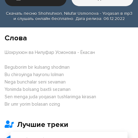
Скачать песню Shohruhxon, Nilufar Usmonova - Yoqasan в mp3
и слушать онлайн бесплатно. Дата релиза: 06.12.2022
Слова
Шохруххон ва Нилуфар Усмонова - Ёкасан
Beguborim bir kulsang shodman
Bu chiroyinga hayronu lolman
Nega bunchalar seni sevaman
Yonimda bolsang baxtli sezaman
Sen menga juda yoqasan tushlarimga kirasan
Bir umr yorim bolasan ozing
Лучшие треки