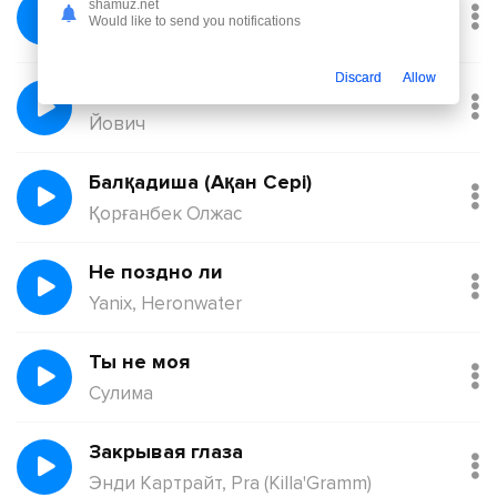
Февраль
shamuz.net
Would like to send you notifications
Никита Киоссе, Фейгин
Discard
Allow
Без тебя
Йович
Балқадиша (Ақан Сері)
Қорғанбек Олжас
Не поздно ли
Yanix, Heronwater
Ты не моя
Сулима
Закрывая глаза
Энди Картрайт, Pra (Killa'Gramm)